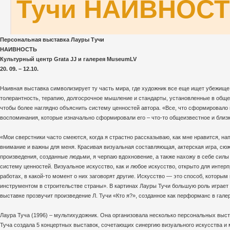
Тучи НАИВНОС
Персональная выставка Лауры Тучи
НАИВНОСТЬ
Культурный центр Grata JJ и галерея MuseumLV
20. 09. – 12.10.
Наивная выставка символизирует ту часть мира, где художник все еще ищет убежищ
толерантность, терапию, долгосрочное мышление и стандарты, установленные в об
чтобы более наглядно объяснить систему ценностей автора. «Все, что сформировало 
воспоминания, которые изначально сформировали его – что-то общеизвестное и близк
«Мои сверстники часто смеются, когда я страстно рассказываю, как мне нравится, н
внимание и важны для меня. Красивая визуальная составляющая, актерская игра, сюже
произведения, созданные людьми, я черпаю вдохновение, а также нахожу в себе сил
систему ценностей. Визуальное искусство, как и любое искусство, открыто для интерп
работах, в какой-то момент о них заговорят другие. Искусство — это способ, кото
инструментом в строительстве страны». В картинах Лауры Тучи большую роль играет 
выставке прозвучит произведение Л. Тучи «Кто я?», созданное как перформанс в гале
Лаура Туча (1996) – мультихудожник. Она организовала несколько персональных выста
Туча создала 5 концертных выставок, сочетающих синергию визуального искусства и 