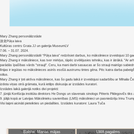
Mary Zhang personālizstāde
游龙Pūķa laiva
Kultūras centrs Grata JJ un galerija MuseumLV
7.06. – 31.07. 2024.
Mary Zhang personālizstādē “Pūķa laiva” redzēsiet darbus, ko māksliniece izveidojusi 10 gadu laik
Mary Zhang ir māksliniece, kas tver mirkļus, tāpēc izvēlējusies tehniku, kas ir ātrākā. "A
parādās īpašības vārds "strauji". Ceru, ka mani darbi sasaucas ar šo strauji mainīgo sabiedri
līnijas ir iegūtas no mākslinieces asinīs esošā austrumu tintes gēna. Pēc katra darba pabeig
stilus.
Mary Zhang ir ļoti aktīva māksliniece, kas šo gadu laikā ir izveidojusi sadarbību ar Mihaila Če
izdota viņas otrā grāmata, kurā ietilps diskusija ar izstādes kuratori.
Izstādes laikā galerijā notiks divi projekti:
7. jūnijā Konfūcija institūta direktors He Dongs un slavenais sinologs Pēteris Pildegovičs tiks ai
9. jūlijā kopā ar Latvijas Mākslinieku savienības (LMS) mākslinieci un pasniedzēju Irinu Trum
Visi laipni aicināti pieteikties un piedalīties. Izstādes kuratore: Laura Tuča
Babīte. Manas mājas
LMA pagalms