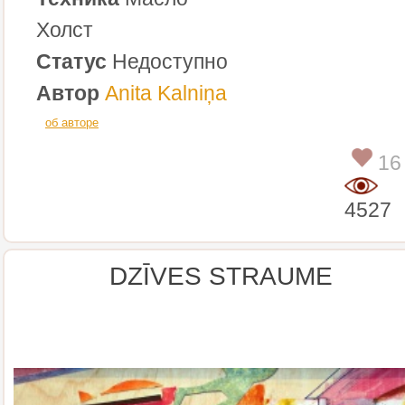
Холст
Статус
Недоступно
Автор
Anita Kalniņa
об авторе
16
4527
DZĪVES STRAUME