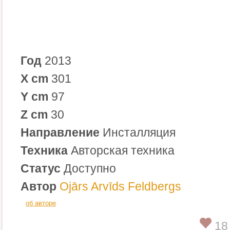
Год
2013
X cm
301
Y cm
97
Z cm
30
Направление
Инсталляция
Техника
Авторская техника
Статус
Доступно
Автор
Ojārs Arvīds Feldbergs
об авторе
18