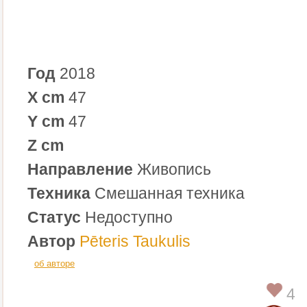
Год
2018
X cm
47
Y cm
47
Z cm
Направление
Живопись
Техника
Смешанная техника
Статус
Недоступно
Автор
Pēteris Taukulis
об авторе
4