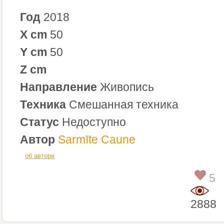
Год
2018
X cm
50
Y cm
50
Z cm
Направление
Живопись
Техника
Смешанная техника
Статус
Недоступно
Автор
Sarmīte Caune
об авторе
5
2888