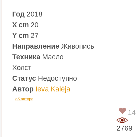
Год
2018
X cm
20
Y cm
27
Направление
Живопись
Техника
Масло
Холст
Статус
Недоступно
Автор
Ieva Kalēja
об авторе
14
2769