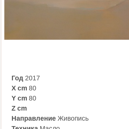
Год
2017
X cm
80
Y cm
80
Z cm
Направление
Живопись
Техника
Масло