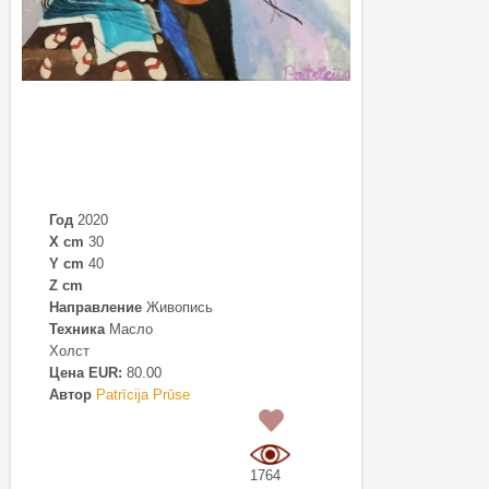
Год
2020
X cm
30
Y cm
40
Z cm
Направление
Живопись
Техника
Масло
Холст
Цена EUR:
80.00
Автор
Patrīcija Prūse
0
1764