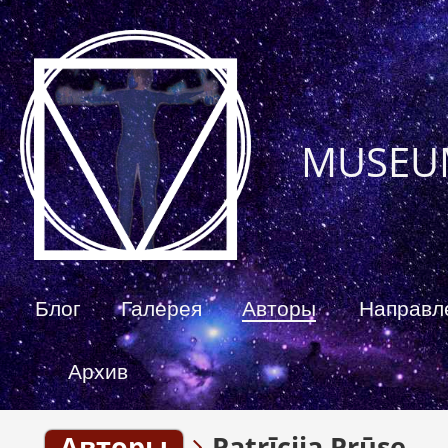
MUSEU
Блог
Галерея
Авторы
Направл
Архив
Авторы
Patrīcija Prūse