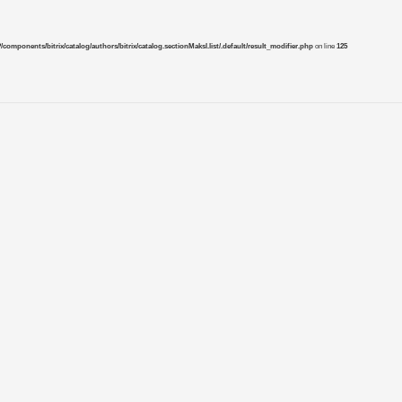
mponents/bitrix/catalog/authors/bitrix/catalog.sectionMaksl.list/.default/result_modifier.php
on line
125