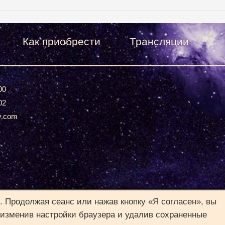
Как приобрести
Трансляции
00
02
v.com
. Продолжая сеанс или нажав кнопку «Я согласен», вы
 изменив настройки браузера и удалив сохраненные