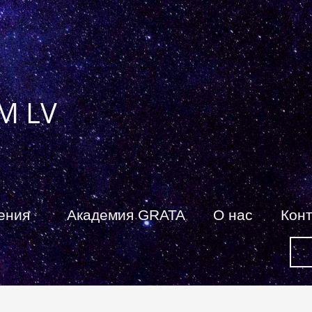
M LV
ения
Академия GRATA
О нас
Кон