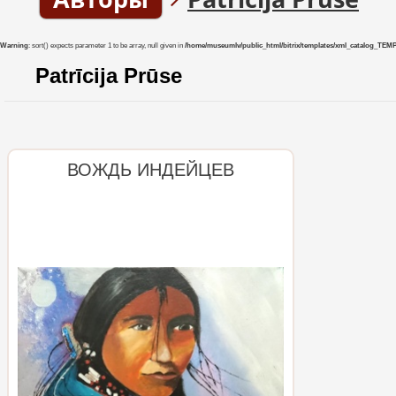
Warning
: sort() expects parameter 1 to be array, null given in
/home/museumlv/public_html/bitrix/templates/xml_catalog_TEMP/co
Patrīcija Prūse
ВОЖДЬ ИНДЕЙЦЕВ