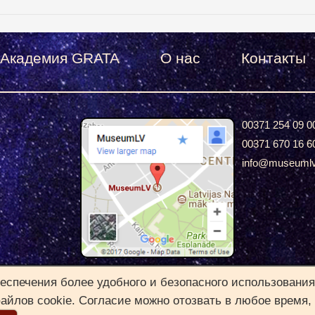
Академия GRATA
О нас
Контакты
00371 254 09 0
00371 670 16 6
info@museuml
2022 © Copyright MuseumLV. All rights Reserved
еспечения более удобного и безопасного использования
айлов cookie. Согласие можно отозвать в любое время,
|||