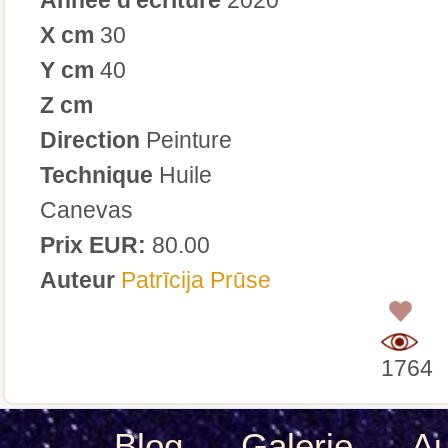
X cm
30
Y cm
40
Z cm
Direction
Peinture
Technique
Huile
Canevas
Prix EUR:
80.00
Auteur
Patrīcija Prūse
0
1764
Blog
Galerie
Au