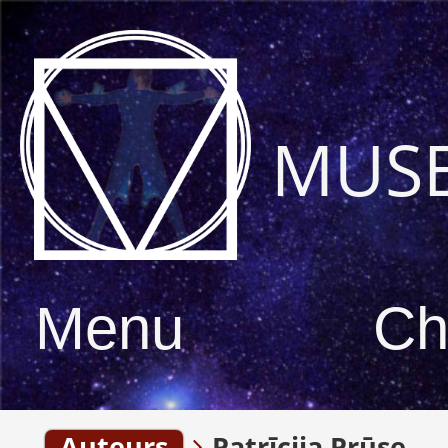
MUS
Menu
Ch
Auteurs
Patrīcija Prūse