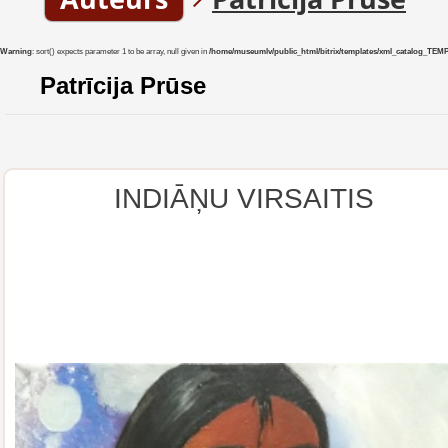
Warning
: sort() expects parameter 1 to be array, null given in
/home/museumlv/public_html/bitrix/templates/xml_catalog_TEMP/co
Patrīcija Prūse
INDIĀŅU VIRSAITIS