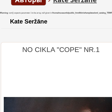
Warning
: sort() expects parameter 1 to be array, null given in
/home/museumlv/public_html/bitrix/templates/xml_catalog_TEMP/co
Kate Seržāne
NO CIKLA "COPE" NR.1