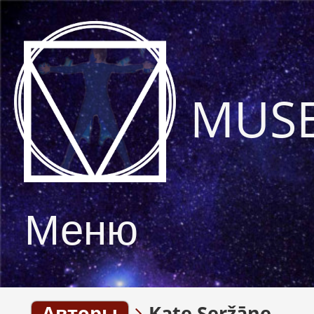
MUS
Меню
Авторы
Kate Seržāne