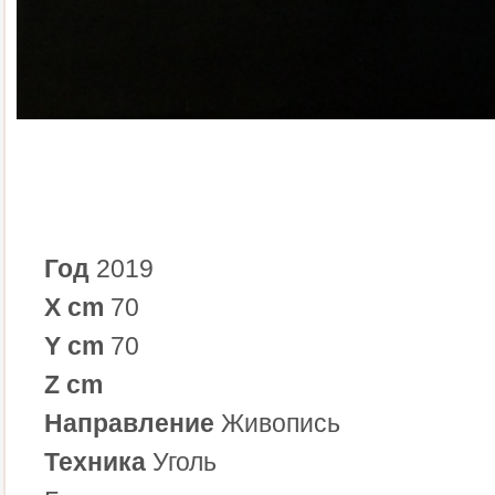
Год
2019
X cm
70
Y cm
70
Z cm
Направление
Живопись
Техника
Уголь