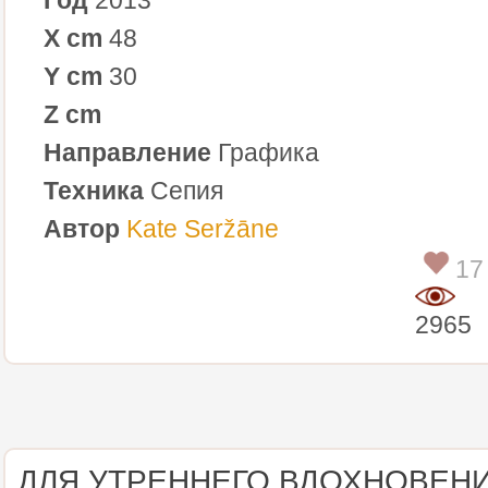
X cm
48
Y cm
30
Z cm
Направление
Графика
Техника
Сепия
Автор
Kate Seržāne
17
2965
ДЛЯ УТРЕННЕГО ВДОХНОВЕН