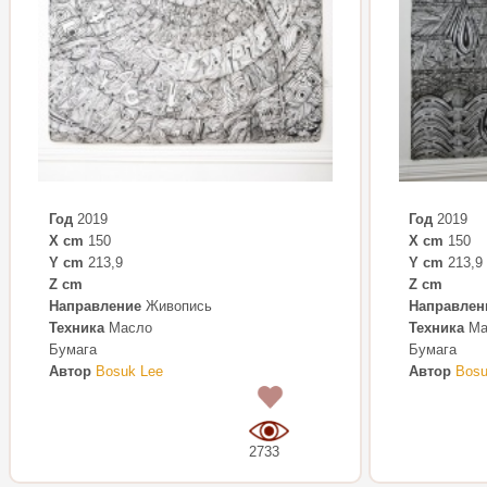
Год
2019
Год
2019
X cm
150
X cm
150
Y cm
213,9
Y cm
213,9
Z cm
Z cm
Направление
Живопись
Направлен
Техника
Масло
Техника
Ма
Бумага
Бумага
Автор
Bosuk Lee
Автор
Bosu
0
2733