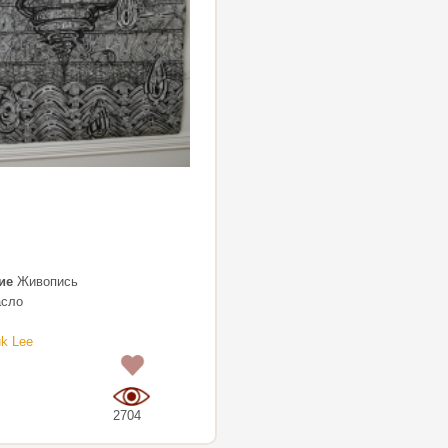
ие
Живопись
сло
k Lee
0
2704