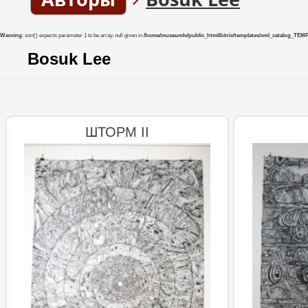
Warning
: sort() expects parameter 1 to be array, null given in
/home/museumlv/public_html/bitrix/templates/xml_catalog_TEMP/co
Bosuk Lee
ШТОРМ II