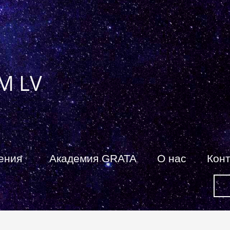
M LV
ения
Академия GRATA
О нас
Кон