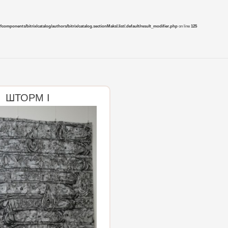
mponents/bitrix/catalog/authors/bitrix/catalog.sectionMaksl.list/.default/result_modifier.php
on line
125
ШТОРМ I