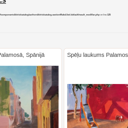
mponents/bitrix/catalog/authors/bitrix/catalog.sectionMaksl.list/.default/result_modifier.php
on line
125
Palamosā, Spānijā
Spēļu laukums Palamos