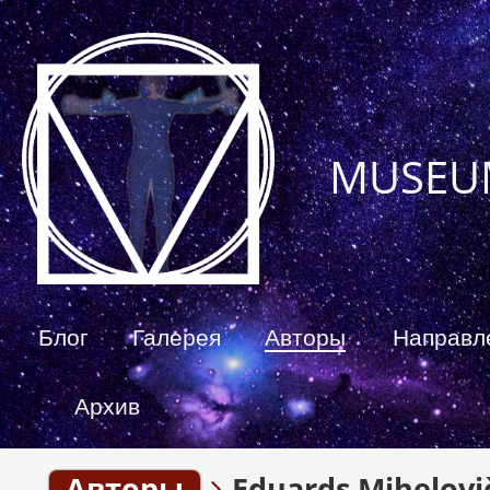
MUSEU
Блог
Галерея
Авторы
Направл
Архив
Авторы
Eduards Mihelovi