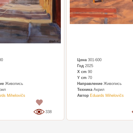
00
Цена
301-600
Год
2025
X cm
90
Y cm
70
ие
Живопись
Направление
Живопись
рил
Техника
Акрил
rds Mihelovičs
Автор
Eduards Mihelovičs
0
338