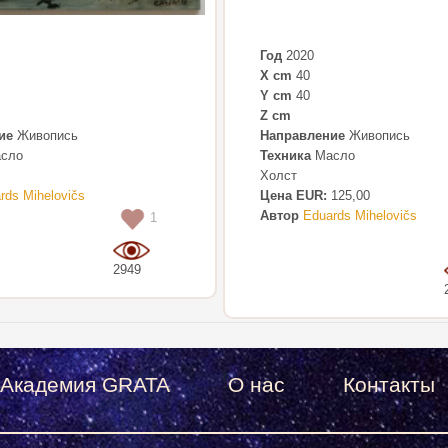
Год
2020
X cm
40
Y cm
40
Z cm
ие
Живопись
Направление
Живопись
сло
Техника
Масло
Холст
rds Mihelovičs
Цена EUR:
125,00
Автор
Eduards Mihelovičs
1
2949
Академия GRATA
О нас
Контакты