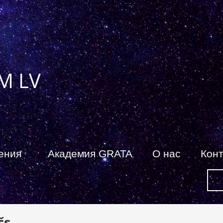
M LV
ения
Академия GRATA
О нас
Кон
čs