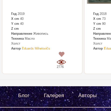
Год
2019
Год
2018
X cm
40
X cm
73
Y cm
40
Y cm
90
Z cm
Z cm
Направление
Живопись
Направлен
Техника
Масло
Техника
Ма
Холст
Холст
Автор
Eduards Mihelovičs
Автор
Edua
0
2776
Блог
Галерея
Авторы