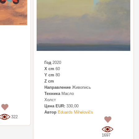
Год
2020
X cm
60
Y cm
80
Z cm
Направление
Живопись
Техника
Масло
Холст
Цена EUR:
330,00
0
Автор
Eduards Mihelovičs
322
0
1697