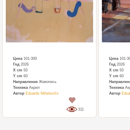
Цена
101-300
Цена
101-3
Год
2026
Год
2026
X cm
50
X cm
50
Y cm
60
Y cm
60
Направление
Живопись
Направлен
Техника
Акрил
Техника
Ак
Автор
Eduards Mihelovičs
Автор
Edua
0
311