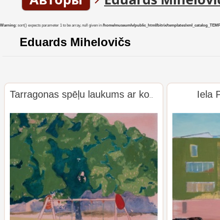
Warning
: sort() expects parameter 1 to be array, null given in
/home/museumlv/public_html/bitrix/templates/xml_catalog_TEMP/co
Eduards Mihelovičs
Iela 
Tarragonas spēļu laukums ar koku