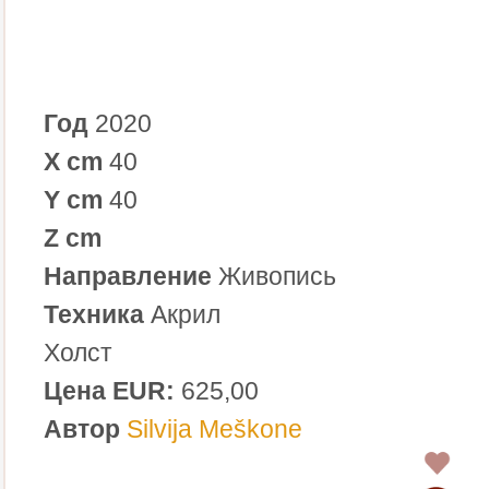
Год
2020
X cm
40
Y cm
40
Z cm
Направление
Живопись
Техника
Акрил
Холст
Цена EUR:
625,00
Автор
Silvija Meškone
0