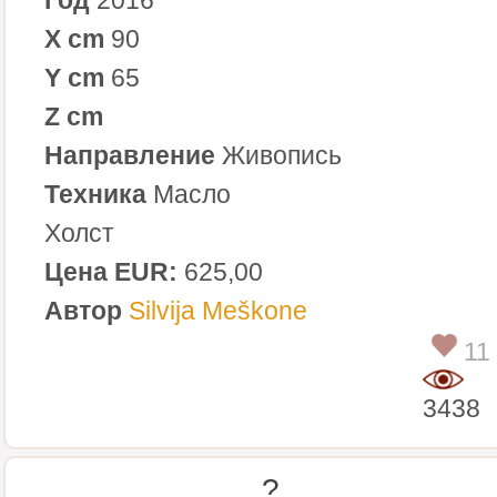
X cm
90
Y cm
65
Z cm
Направление
Живопись
Техника
Масло
Холст
Цена EUR:
625,00
Автор
Silvija Meškone
11
3438
?