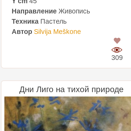
Y cm
45
Направление
Живопись
Техника
Пастель
Автор
Silvija Meškone
0
309
Дни Лиго на тихой природе