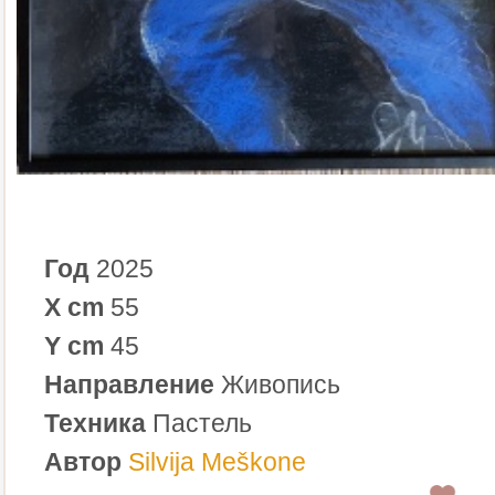
Год
2025
X cm
55
Y cm
45
Направление
Живопись
Техника
Пастель
Автор
Silvija Meškone