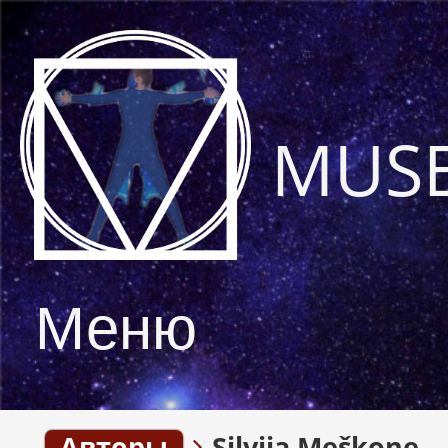
MUS
Меню
Авторы
Silvija Meškone