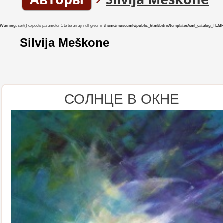
Warning
: sort() expects parameter 1 to be array, null given in
/home/museumlv/public_html/bitrix/templates/xml_catalog_TEMP/co
Silvija Meškone
СОЛНЦЕ В ОКНЕ