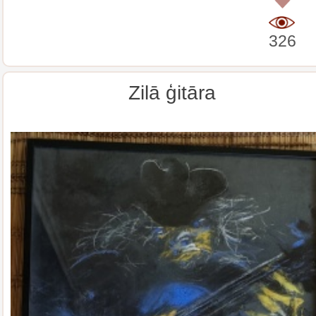
0
326
Zilā ģitāra