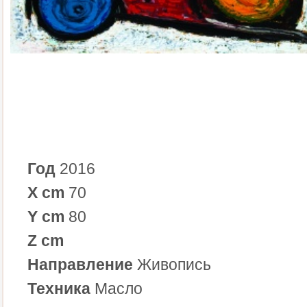
Год
2016
X cm
70
Y cm
80
Z cm
Направление
Живопись
Техника
Масло