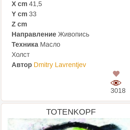
X cm
41,5
Y cm
33
Z cm
Направление
Живопись
Техника
Масло
Холст
Автор
Dmitry Lavrentjev
0
3018
TOTENKOPF