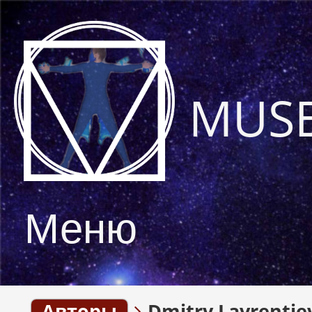
MUS
Меню
Авторы
Dmitry Lavrentje