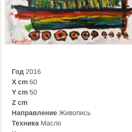
Год
2016
X cm
60
Y cm
50
Z cm
Направление
Живопись
Техника
Масло