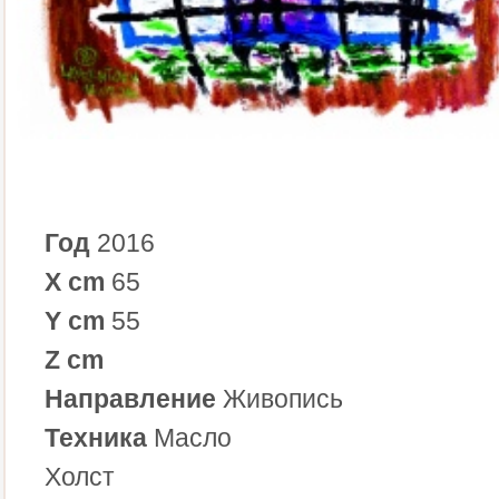
Год
2016
X cm
65
Y cm
55
Z cm
Направление
Живопись
Техника
Масло
Холст