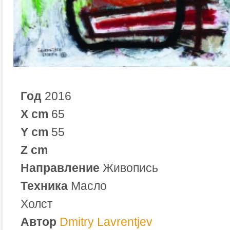
Год
2016
X cm
65
Y cm
55
Z cm
Направление
Живопись
Техника
Масло
Холст
Автор
Dmitry Lavrentjev