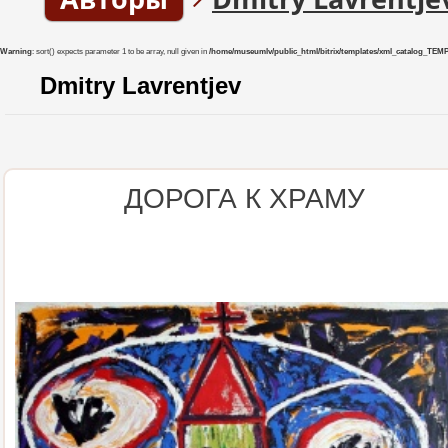
Warning
: sort() expects parameter 1 to be array, null given in
/home/museumlv/public_html/bitrix/templates/xml_catalog_TEMP/co
Dmitry Lavrentjev
ДОРОГА К ХРАМУ