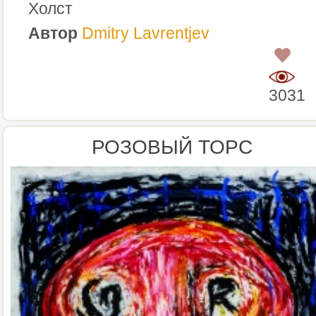
Холст
Автор
Dmitry Lavrentjev
0
3031
РОЗОВЫЙ ТОРС