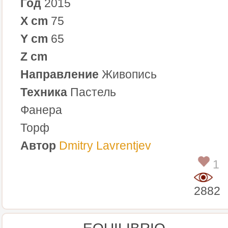
Год
2015
X cm
75
Y cm
65
Z cm
Направление
Живопись
Техника
Пастель
Фанера
Торф
Автор
Dmitry Lavrentjev
1
2882