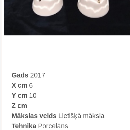
Gads
2017
X cm
6
Y cm
10
Z cm
Mākslas veids
Lietišķā māksla
Tehnika
Porcelāns