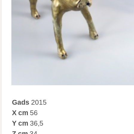
Gads
2015
X cm
56
Y cm
36,5
Z cm
34