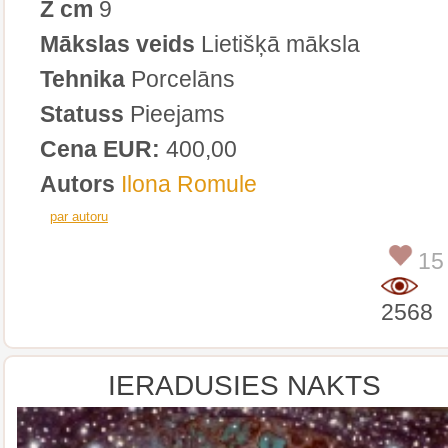
Z cm
9
Mākslas veids
Lietišķā māksla
Tehnika
Porcelāns
Statuss
Pieejams
Cena EUR:
400,00
Autors
Ilona Romule
par autoru
15
2568
IERADUSIES NAKTS