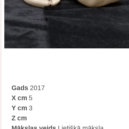
Gads
2017
X cm
5
Y cm
3
Z cm
Mākslas veids
Lietišķā māksla