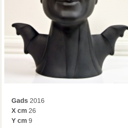
Gads
2016
X cm
26
Y cm
9