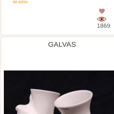
par autoru
0
1869
GALVAS