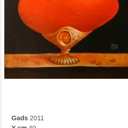
Gads
2011
X cm
40