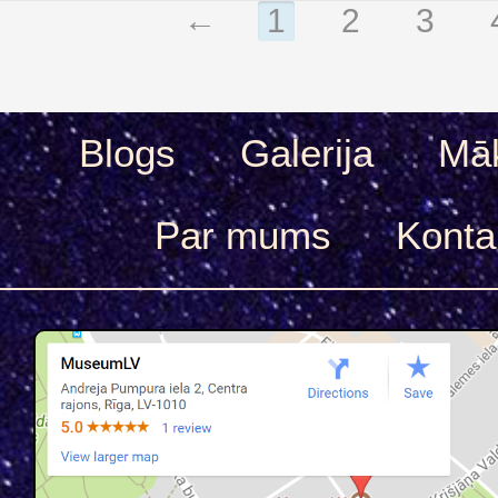
←
1
2
3
Blogs
Galerija
Māk
Par mums
Konta