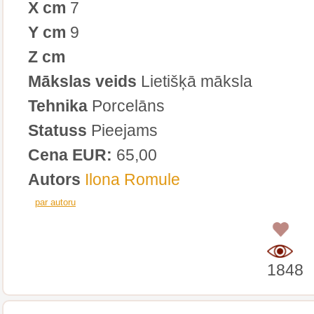
X cm
7
Y cm
9
Z cm
Mākslas veids
Lietišķā māksla
Tehnika
Porcelāns
Statuss
Pieejams
Cena EUR:
65,00
Autors
Ilona Romule
par autoru
0
1848