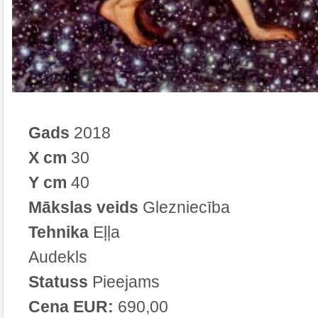
Gads
2018
X cm
30
Y cm
40
Mākslas veids
Glezniecība
Tehnika
Eļļa
Audekls
Statuss
Pieejams
Cena EUR:
690,00