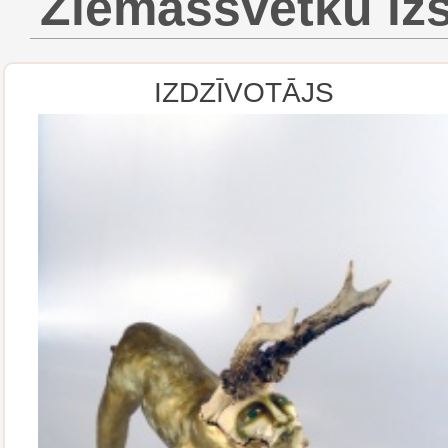
Ziemassvētku iz
IZDZĪVOTĀJS