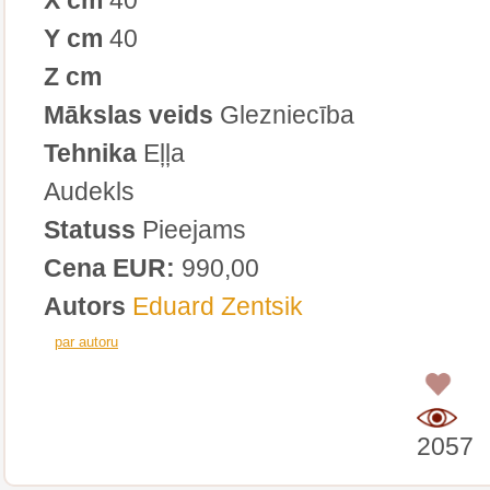
Y cm
40
Z cm
Mākslas veids
Glezniecība
Tehnika
Eļļa
Audekls
Statuss
Pieejams
Cena EUR:
990,00
Autors
Eduard Zentsik
par autoru
0
2057