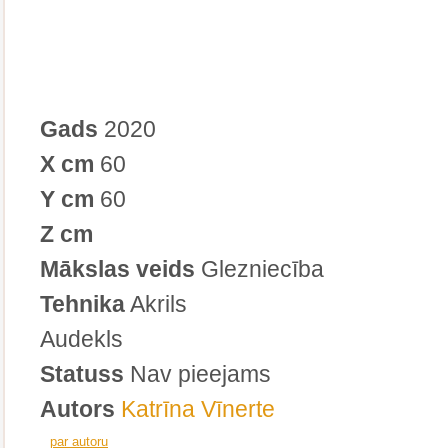
Gads
2020
X cm
60
Y cm
60
Z cm
Mākslas veids
Glezniecība
Tehnika
Akrils
Audekls
Statuss
Nav pieejams
Autors
Katrīna Vīnerte
par autoru