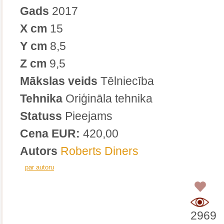
Gads
2017
X cm
15
Y cm
8,5
Z cm
9,5
Mākslas veids
Tēlniecība
Tehnika
Oriģināla tehnika
Statuss
Pieejams
Cena EUR:
420,00
Autors
Roberts Diners
par autoru
0
2969