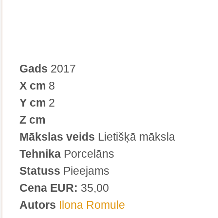
Gads
2017
X cm
8
Y cm
2
Z cm
Mākslas veids
Lietišķā māksla
Tehnika
Porcelāns
Statuss
Pieejams
Cena EUR:
35,00
Autors
Ilona Romule