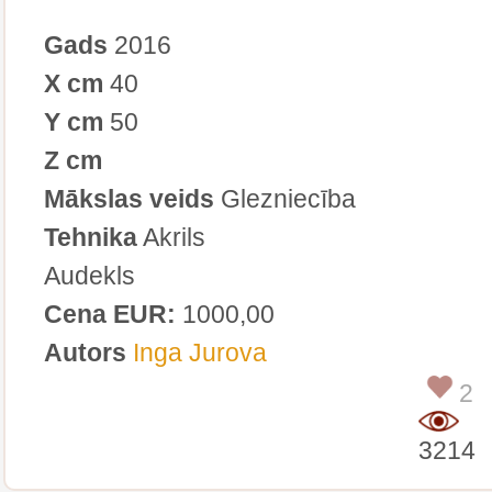
Gads
2016
X cm
40
Y cm
50
Z cm
Mākslas veids
Glezniecība
Tehnika
Akrils
Audekls
Cena EUR:
1000,00
Autors
Inga Jurova
2
3214