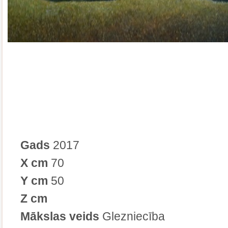
Gads
2017
X cm
70
Y cm
50
Z cm
Mākslas veids
Glezniecība