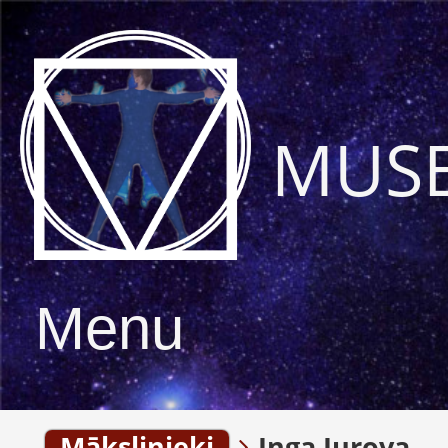
MUS
Menu
Mākslinieki
Inga Jurova