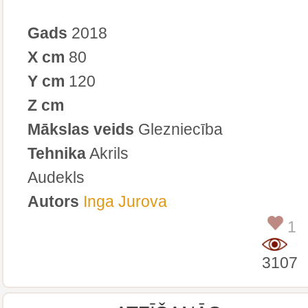
Gads
2018
X cm
80
Y cm
120
Z cm
Mākslas veids
Glezniecība
Tehnika
Akrils
Audekls
Autors
Inga Jurova
1
3107