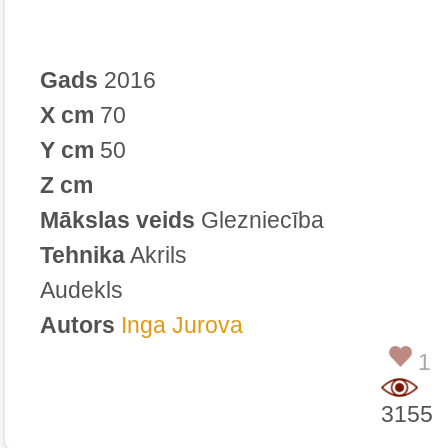
Gads
2016
X cm
70
Y cm
50
Z cm
Mākslas veids
Glezniecība
Tehnika
Akrils
Audekls
Autors
Inga Jurova
1
3155