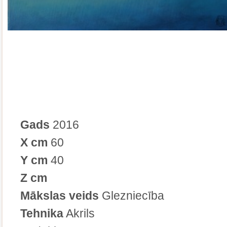
Gads
2016
X cm
60
Y cm
40
Z cm
Mākslas veids
Glezniecība
Tehnika
Akrils