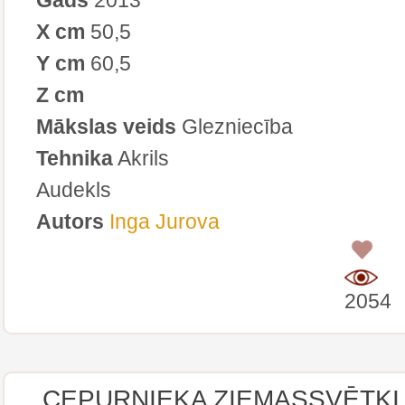
X cm
50,5
Y cm
60,5
Z cm
Mākslas veids
Glezniecība
Tehnika
Akrils
Audekls
Autors
Inga Jurova
0
2054
CEPURNIEKA ZIEMASSVĒTKI