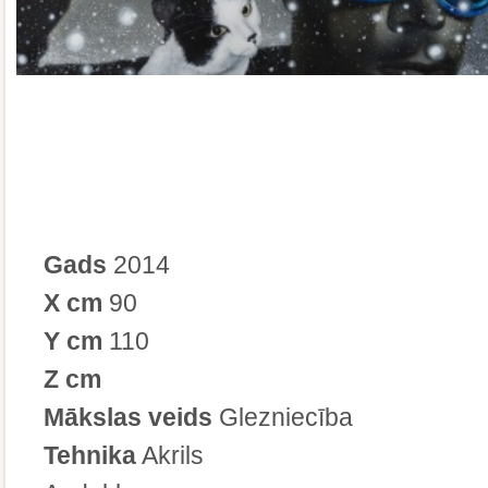
Gads
2014
X cm
90
Y cm
110
Z cm
Mākslas veids
Glezniecība
Tehnika
Akrils