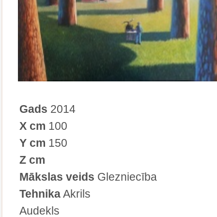
Gads
2014
X cm
100
Y cm
150
Z cm
Mākslas veids
Glezniecība
Tehnika
Akrils
Audekls