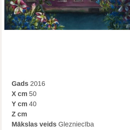
Gads
2016
X cm
50
Y cm
40
Z cm
Mākslas veids
Glezniecība