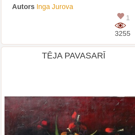
Autors
Inga Jurova
1
3255
TĒJA PAVASARĪ