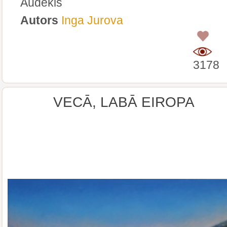
Audekls
Autors
Inga Jurova
0
3178
VECĀ, LABĀ EIROPA