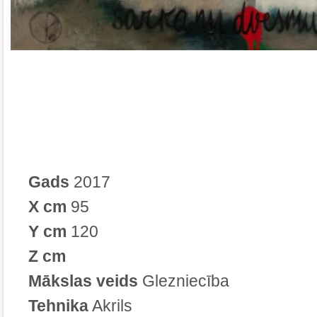
Gads
2017
X cm
95
Y cm
120
Z cm
Mākslas veids
Glezniecība
Tehnika
Akrils