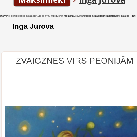
Warning
: sort() expects parameter 1 to be array, null given in
/home/museumlv/public_html/bitrix/templates/xml_catalog_TEMP/co
Inga Jurova
ZVAIGZNES VIRS PEONIJĀM