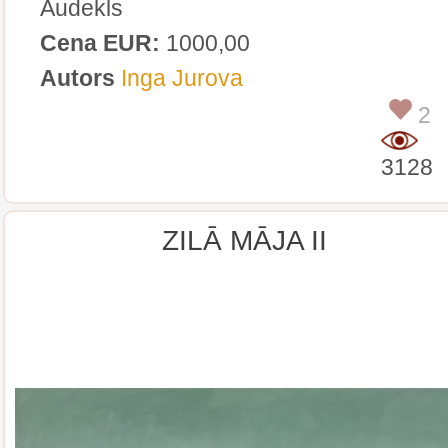
Audekls
Cena EUR:
1000,00
Autors
Inga Jurova
2
3128
ZILĀ MĀJA II