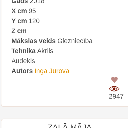
Gads
2018
X cm
95
Y cm
120
Z cm
Mākslas veids
Glezniecība
Tehnika
Akrils
Audekls
Autors
Inga Jurova
0
2947
ZAĻĀ MĀJA