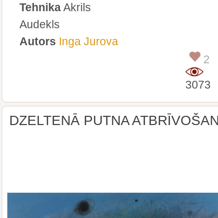
Tehnika
Akrils
Audekls
Autors
Inga Jurova
2
3073
DZELTENĀ PUTNA ATBRĪVOŠA