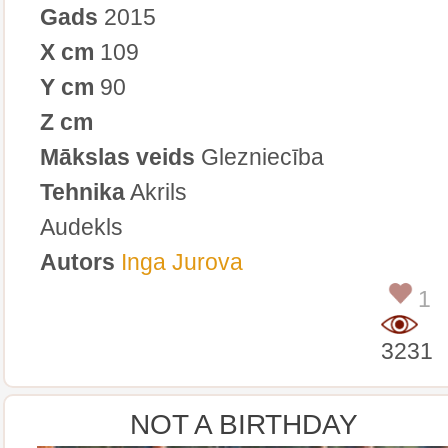
Gads
2015
X cm
109
Y cm
90
Z cm
Mākslas veids
Glezniecība
Tehnika
Akrils
Audekls
Autors
Inga Jurova
1
3231
NOT A BIRTHDAY