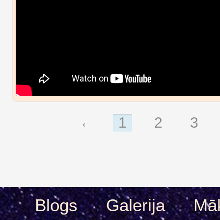
←
1
2
3
Blogs
Galerija
Māk