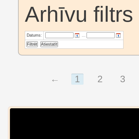
Arhīvu filtrs
Datums:
…
←
1
2
3