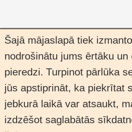
Šajā mājaslapā tiek izmantot
nodrošinātu jums ērtāku un
pieredzi. Turpinot pārlūka se
jūs apstiprināt, ka piekrīta
jebkurā laikā var atsaukt, m
izdzēšot saglabātās sīkdatn