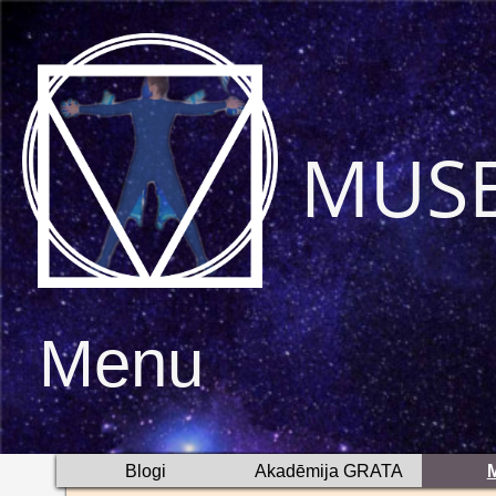
MUS
Menu
Blogi
Akadēmija GRATA
M