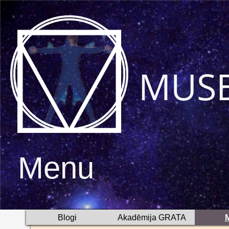
MUS
Menu
Blogi
Akadēmija GRATA
M