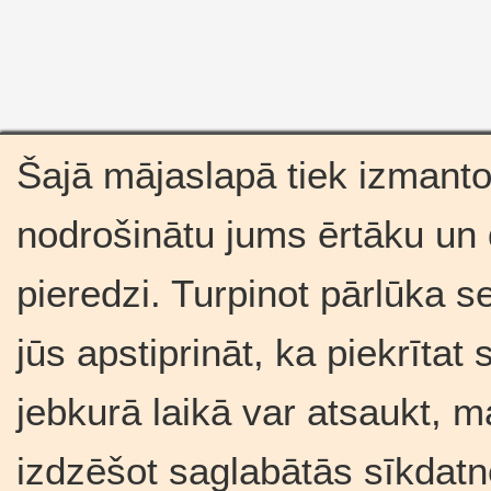
Šajā mājaslapā tiek izmantot
nodrošinātu jums ērtāku un
pieredzi. Turpinot pārlūka se
jūs apstiprināt, ka piekrīta
jebkurā laikā var atsaukt, m
izdzēšot saglabātās sīkdatn