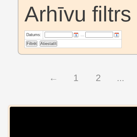
Arhīvu filtrs
Datums:
…
←
1
2
...