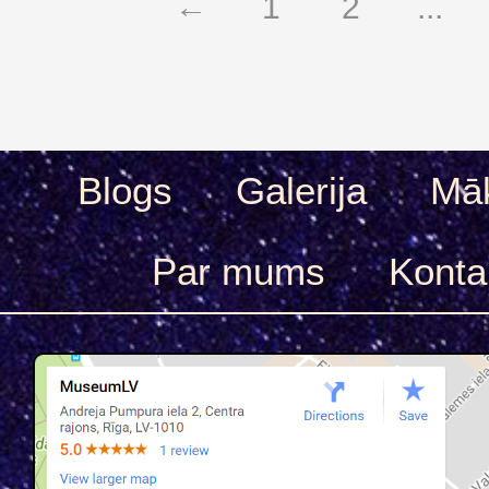
←
1
2
...
Blogs
Galerija
Māk
Par mums
Konta