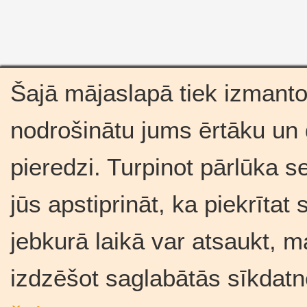
Šajā mājaslapā tiek izmantot
nodrošinātu jums ērtāku un
pieredzi. Turpinot pārlūka se
jūs apstiprināt, ka piekrīta
jebkurā laikā var atsaukt, m
izdzēšot saglabātās sīkdatn