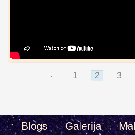
←
1
2
3
Blogs
Galerija
Māk