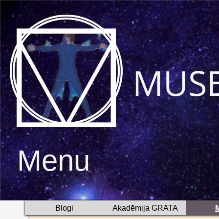
MUS
Menu
Blogi
Akadēmija GRATA
M