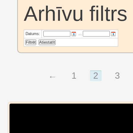
Arhīvu filtrs
Datums:
…
←
1
2
3