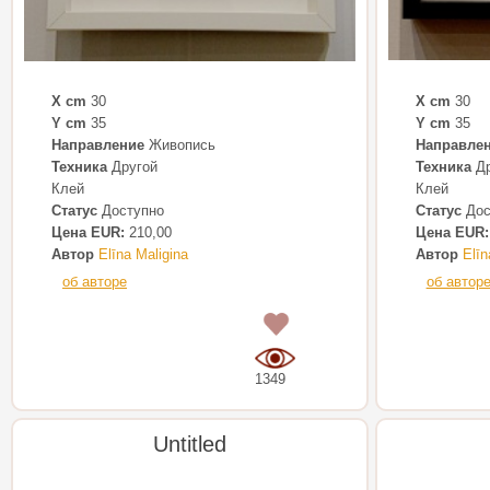
X cm
30
X cm
30
Y cm
35
Y cm
35
Направление
Живопись
Направле
Техника
Другой
Техника
Др
Клей
Клей
Статус
Доступно
Статус
Дос
Цена EUR:
210,00
Цена EUR:
Автор
Elīna Maligina
Автор
Elīn
об авторе
об автор
0
1349
Untitled