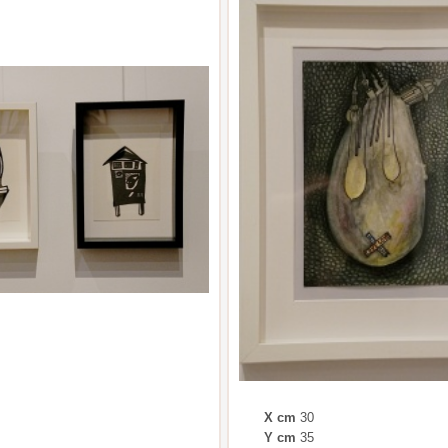
X cm
30
Y cm
35