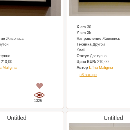
X cm
30
Y cm
35
ние
Живопись
Направление
Живопись
угой
Техника
Другой
Клей
тупно
Статус
Доступно
210,00
Цена EUR:
210,00
a Maligina
Автор
Elīna Maligina
е
об авторе
0
1326
Untitled
Untitled