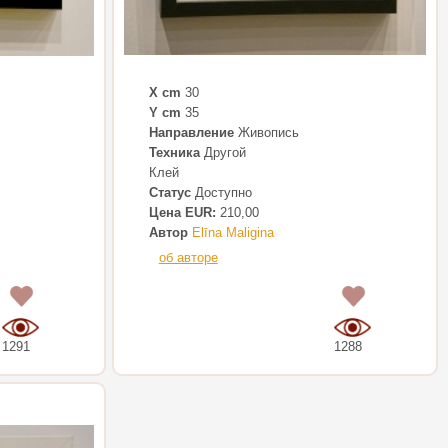
X cm
30
Y cm
35
Направление
Живопись
Техника
Другой
Клей
Статус
Доступно
Цена EUR:
210,00
Автор
Elīna Maligina
об авторе
0
0
1291
1288