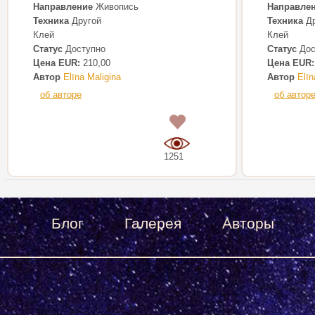
Направление
Живопись
Направле
Техника
Другой
Техника
Др
Клей
Клей
Статус
Доступно
Статус
Дос
Цена EUR:
210,00
Цена EUR:
Автор
Elīna Maligina
Автор
Elīn
об авторе
об автор
0
1251
Блог
Галерея
Авторы