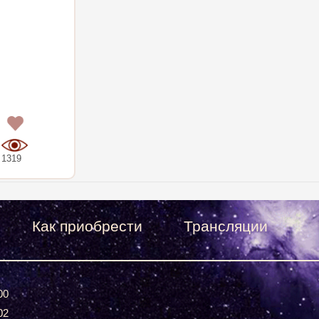
0
1319
Как приобрести
Трансляции
00
02