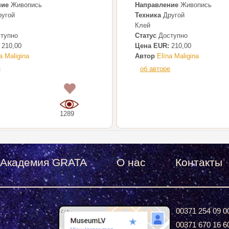
ние
Живопись
Направление
Живопись
угой
Техника
Другой
Клей
тупно
Статус
Доступно
210,00
Цена EUR:
210,00
a Maligina
Автор
Elīna Maligina
е
об авторе
0
1289
Академия GRATA
О нас
Контакты
00371 254 09 0
00371 670 16 6