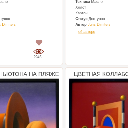
асло
Техника
Масло
Холст
Картон
тупно
Статус
Доступно
s Dimiters
Автор
Juris Dimiters
е
об авторе
0
2945
НЬЮТОНА НА ПЛЯЖЕ
ЦВЕТНАЯ КОЛЛАБ