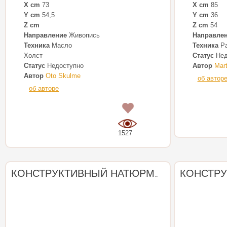
X cm
73
X cm
85
Y cm
54,5
Y cm
36
Z cm
Z cm
54
Направление
Живопись
Направле
Техника
Масло
Техника
Ра
Холст
Статус
Нед
Статус
Недоступно
Автор
Mar
Автор
Oto Skulme
об автор
об авторе
0
1527
КОНСТРУКТИВНЫЙ НАТЮРМОРТ №1