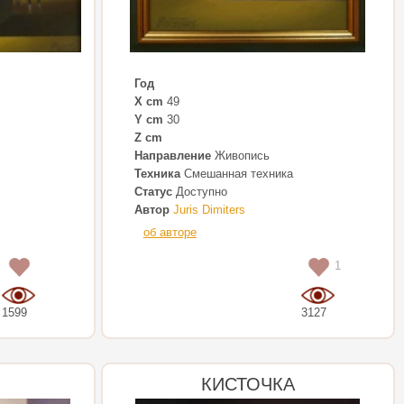
Год
X cm
49
Y cm
30
Z cm
Направление
Живопись
Техника
Смешанная техника
Статус
Доступно
Автор
Juris Dimiters
об авторе
0
1
1599
3127
КИСТОЧКА