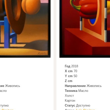
Год
2018
X cm
70
Y cm
50
Z cm
ние
Живопись
Направление
Живопись
асло
Техника
Масло
Холст
Картон
тупно
Статус
Доступно