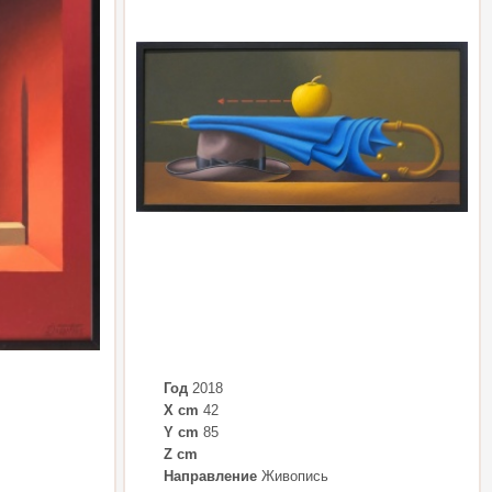
Год
2018
X cm
42
Y cm
85
Z cm
Направление
Живопись