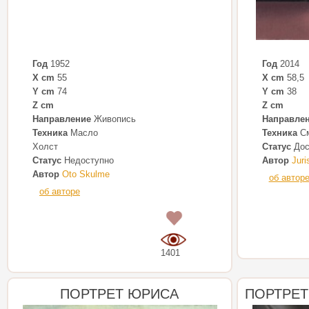
Год
1952
Год
2014
X cm
55
X cm
58,5
Y cm
74
Y cm
38
Z cm
Z cm
Направление
Живопись
Направле
Техника
Масло
Техника
См
Холст
Статус
Дос
Статус
Недоступно
Автор
Juri
Автор
Oto Skulme
об автор
об авторе
0
1401
ПОРТРЕТ ЮРИСА