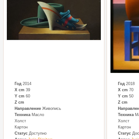
Год
2014
Год
2018
X cm
39
X cm
70
Y cm
60
Y cm
50
Z cm
Z cm
Направление
Живопись
Направле
Техника
Масло
Техника
М
Холст
Холст
Картон
Картон
Статус
Доступно
Статус
Дос