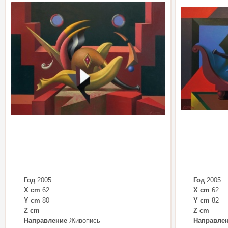
Год
2005
Год
2005
X cm
62
X cm
62
Y cm
80
Y cm
82
Z cm
Z cm
Направление
Живопись
Направле