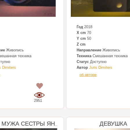
Год
2018
X cm
70
Y cm
50
Z cm
ние
Живопись
Направление
Живопись
ешанная техника
Техника
Смешанная техника
тупно
Статус
Доступно
s Dimiters
Автор
Juris Dimiters
е
об авторе
0
2951
ДЕВУШКА
ПОРТРЕТ МУЖА СЕСТРЫ ЯНИСА ПЛИЕКШАНА