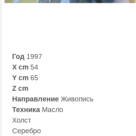
Год
1997
X cm
54
Y cm
65
Z cm
Направление
Живопись
Техника
Масло
Холст
Серебро