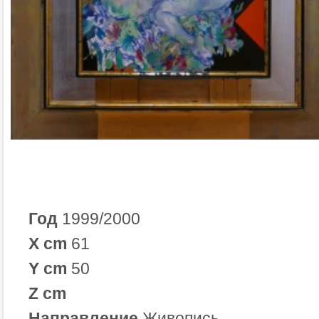
Год
1999/2000
X cm
61
Y cm
50
Z cm
Направление
Живопись