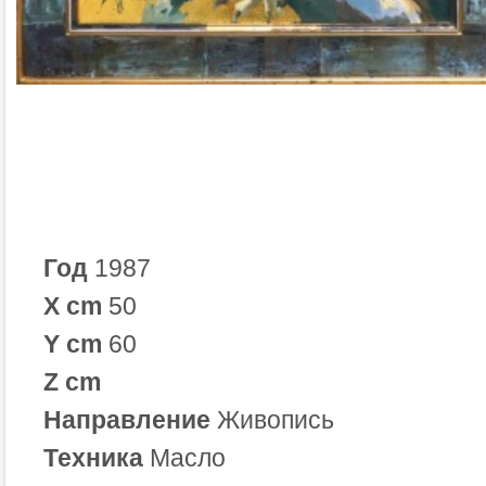
Год
1987
X cm
50
Y cm
60
Z cm
Направление
Живопись
Техника
Масло