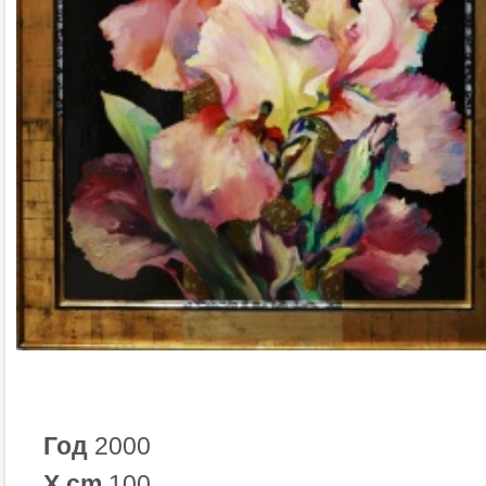
Год
2000
X cm
100