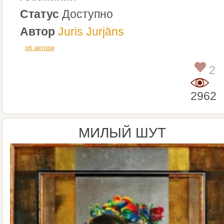
Статус
Доступно
Автор
Juris Jurjāns
об авторе
2
2962
МИЛЫЙ ШУТ