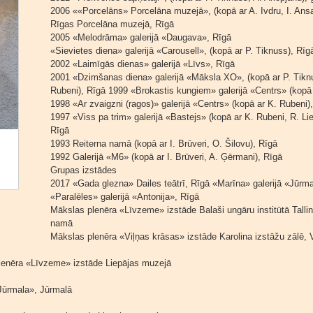
2006 ««Porcelāns» Porcelāna muzejā», (kopā ar A. Ivdru, I. Ans
Rīgas Porcelāna muzejā, Rīgā
2005 «Melodrāma» galerijā «Daugava», Rīgā
«Sievietes diena» galerijā «Carousell», (kopā ar P. Tiknuss), Rīg
2002 «Laimīgās dienas» galerijā «Līvs», Rīgā
2001 «Dzimšanas diena» galerijā «Māksla XO», (kopā ar P. Tiknu
Rubeni), Rīgā 1999 «Brokastis kungiem» galerijā «Centrs» (kopā 
1998 «Ar zvaigzni (ragos)» galerijā «Centrs» (kopā ar K. Rubeni), 
1997 «Viss pa trim» galerijā «Bastejs» (kopā ar K. Rubeni, R. Liepi
Rīgā
1993 Reiterna namā (kopā ar I. Brūveri, O. Šilovu), Rīgā
1992 Galerijā «M6» (kopā ar I. Brūveri, A. Ģērmani), Rīgā
Grupas izstādes
2017 «Gada glezna» Dailes teātrī, Rīgā «Marīna» galerijā «Jūrma
«Paralēles» galerijā «Antonija», Rīgā
Mākslas plenēra «Līvzeme» izstāde Balaši ungāru institūtā Tal
namā
Mākslas plenēra «Viļņas krāsas» izstāde Karolina izstāžu zālē, 
lenēra «Līvzeme» izstāde Liepājas muzejā
Jūrmala», Jūrmalā