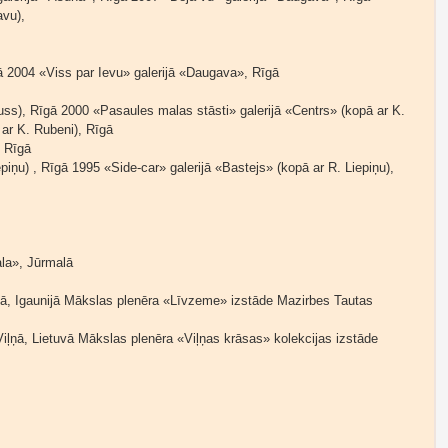
avu),
ā 2004 «Viss par Ievu» galerijā «Daugava», Rīgā
ss), Rīgā 2000 «Pasaules malas stāsti» galerijā «Centrs» (kopā ar K.
ar K. Rubeni), Rīgā
Rīgā
ņu) , Rīgā 1995 «Side-car» galerijā «Bastejs» (kopā ar R. Liepiņu),
la», Jūrmalā
linā, Igaunijā Mākslas plenēra «Līvzeme» izstāde Mazirbes Tautas
Viļņā, Lietuvā Mākslas plenēra «Viļņas krāsas» kolekcijas izstāde