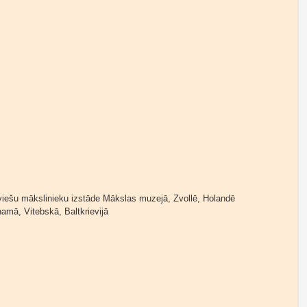
tviešu mākslinieku izstāde Mākslas muzejā, Zvollē, Holandē
amā, Vitebskā, Baltkrievijā