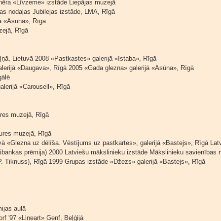
ēra «Līvzeme» izstāde Liepājas muzejā
as nodaļas Jubilejas izstāde, LMA, Rīgā
̄ «Asūna», Rīgā
jā, Rīgā
̧ņā, Lietuvā 2008 «Pastkastes» galerijā «Istaba», Rīgā
erijā «Daugava», Rīgā 2005 «Gada glezna» galerijā «Asūna», Rīgā
̄lē
erijā «Carousell», Rīgā
res muzejā, Rīgā
ures muzejā, Rīgā
vā «Glezna uz dēlīša. Vēstījums uz pastkartes», galerijā «Bastejs», Rīgā La
Unibankas prēmija) 2000 Latviešu mākslinieku izstāde Mākslinieku savienības n
 Tiknuss), Rīgā 1999 Grupas izstāde «Džezs» galerijā «Bastejs», Rīgā
jas aulā
f '97 «Lineart» Genf, Beļģijā