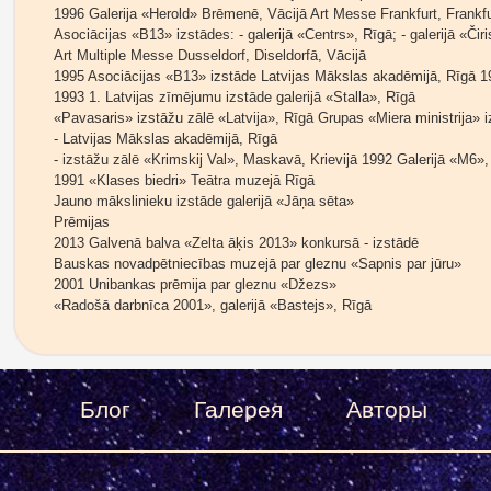
1996 Galerija «Herold» Brēmenē, Vācijā Art Messe Frankfurt, Frankfurt
Asociācijas «B13» izstādes: - galerijā «Centrs», Rīgā; - galerijā «Čiri
Art Multiple Messe Dusseldorf, Diseldorfā, Vācijā
1995 Asociācijas «B13» izstāde Latvijas Mākslas akadēmijā, Rīgā 1
1993 1. Latvijas zīmējumu izstāde galerijā «Stalla», Rīgā
«Pavasaris» izstāžu zālē «Latvija», Rīgā Grupas «Miera ministrija» 
- Latvijas Mākslas akadēmijā, Rīgā
- izstāžu zālē «Krimskij Val», Maskavā, Krievijā 1992 Galerijā «M6», 
1991 «Klases biedri» Teātra muzejā Rīgā
Jauno mākslinieku izstāde galerijā «Jāņa sēta»
Prēmijas
2013 Galvenā balva «Zelta āķis 2013» konkursā - izstādē
Bauskas novadpētniecības muzejā par gleznu «Sapnis par jūru»
2001 Unibankas prēmija par gleznu «Džezs»
«Radošā darbnīca 2001», galerijā «Bastejs», Rīgā
Блог
Галерея
Авторы