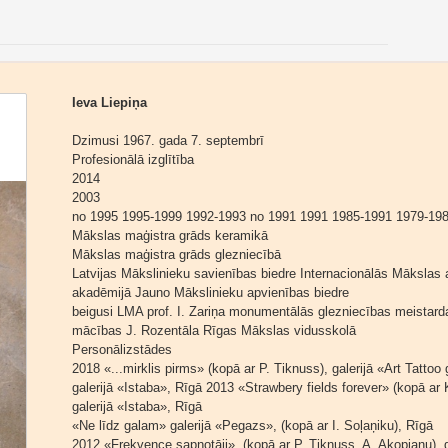
Ieva Liepiņa
Dzimusi 1967. gada 7. septembrī
Profesionālā izglītība
2014
2003
no 1995 1995-1999 1992-1993 no 1991 1991 1985-1991 1979-19
Mākslas maģistra grāds keramikā
Mākslas maģistra grāds glezniecībā
Latvijas Mākslinieku savienības biedre Internacionālās Mākslas 
akadēmijā Jauno Mākslinieku apvienības biedre
beigusi LMA prof. I. Zariņa monumentālās glezniecības meistarda
mācības J. Rozentāla Rīgas Mākslas vidusskolā
Personālizstādes
2018 «...mirklis pirms» (kopā ar P. Tiknuss), galerijā «Art Tattoo
galerijā «Istaba», Rīgā 2013 «Strawbery fields forever» (kopā ar 
galerijā «Istaba», Rīgā
«Ne līdz galam» galerijā «Pegazs», (kopā ar I. Soļaņiku), Rīgā
2012 «Frekvence sapņotāji», (kopā ar P. Tiknuss, A. Akopjanu), ga