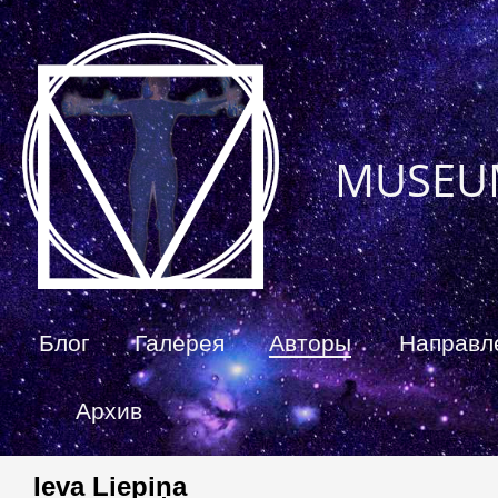
MUSEU
Блог
Галерея
Авторы
Направл
Архив
Ieva Liepiņa