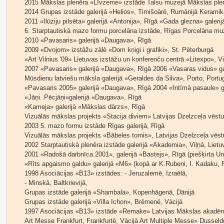
2015 Mākslas plenēra «Līvzeme» izstāde Talsu muzejā Mākslas plen
2014 Grupas izstāde galerijā «Helios», Timišoārē, Rumānijā Keramik
2011 «Ilūziju pilsēta» galerijā «Antonija», Rīgā «Gada glezna» galerija
6. Starptautiskā mazo formu porcelāna izstāde, Rīgas Porcelāna muze
2010 «Pavasaris» galerijā «Daugava», Rīgā
2009 «Dvojom» izstāžu zālē «Dom kņigi i grafiki», St. Pēterburgā
«Art Vilnius '09» Lietuvas izstāžu un konferenču centrā «Litexpo», Vil
2007 «Pavasaris» galerijā «Daugava», Rīgā 2006 «Vasaras vidus» gal
Mūsdienu latviešu māksla galerijā «Geraldes da Silva», Porto, Portuga
«Pavasaris 2005» galerijā «Daugava», Rīgā 2004 «Intīmā pasaule» gal
«Jāņi. Pēcjāņi»galerijā «Daugava», Rīgā
«Kameja» galerijā «Mākslas dārzs», Rīgā
Vizuālās mākslas projekts «Stacija diviem» Latvijas Dzelzceļa vēstu
2003 5. mazo formu izstāde Rīgas galerijā, Rīgā
Vizuālās mākslas projekts «Bābeles tornis», Latvijas Dzelzceļa vēst
2002 Starptautiskā plenēra izstāde galerijā «Akademia», Viļņā, Lietu
2001 «Radošā darbnīca 2001», galerijā «Bastejs», Rīgā (piešķirta 
«Rīts apgaismo galdu» galerijā «M6» (kopā ar K.Rubeni, I. Kadaku, P.
1998 Asociācijas «B13» izstādes: - Jeruzalemē, Izraēlā,
- Minskā, Baltkrievijā,
Grupas izstāde galerijā «Shambala», Kopenhāgenā, Dānijā
Grupas izstāde galerijā «Villa Ichon», Brēmenē, Vācijā
1997 Asociācijas «B13» izstāde «Remake» Latvijas Mākslas akadēmi
Art Messe Frankfurt, Frankfurtē, Vācijā Art Multiple Messe» Dusseldor