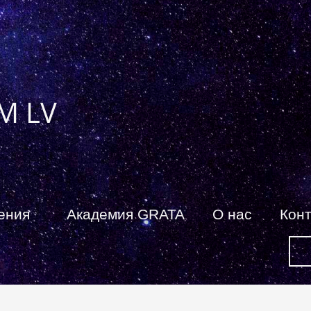
M LV
ения
Академия GRATA
О нас
Кон