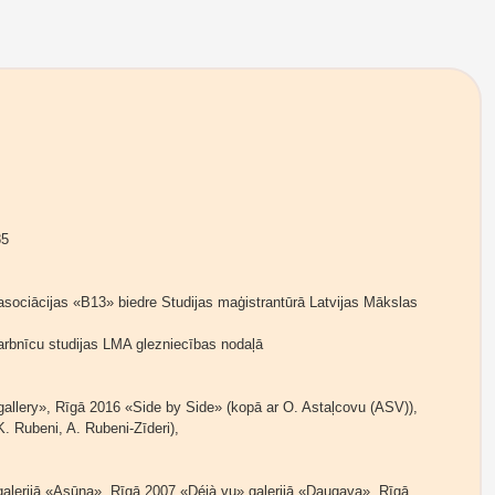
85
asociācijas «B13» biedre Studijas maģistrantūrā Latvijas Mākslas
rbnīcu studijas LMA glezniecības nodaļā
 gallery», Rīgā 2016 «Side by Side» (kopā ar O. Astaļcovu (ASV)),
K. Rubeni, A. Rubeni-Zīderi),
lerijā «Asūna», Rīgā 2007 «Déjà vu» galerijā «Daugava», Rīgā