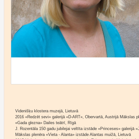
Videnišķu klostera muzejā, Lietuvā
2016 «Redzēt sevi» galerijā «D-ART», Obervartā, Austrijā Mākslas p
«Gada glezna» Dailes teātrī, Rīgā
J. Rozentāla 150 gadu jubilejai veltīta izstāde «Princeses» galerijā «
Mākslas plenēra «Vieta - Alanta» izstāde Alantas muižā, Lietuvā