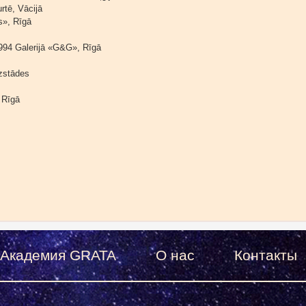
ē, Vācijā
s», Rīgā
994 Galerijā «G&G», Rīgā
izstādes
Rīgā
Академия GRATA
О нас
Контакты