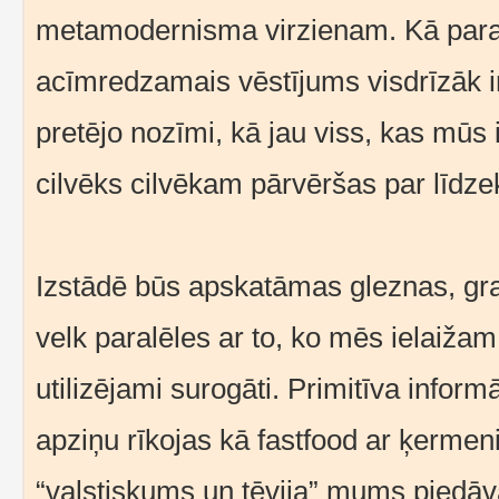
metamodernisma virzienam. Kā para
acīmredzamais vēstījums visdrīzāk i
pretējo nozīmi, kā jau viss, kas mūs 
cilvēks cilvēkam pārvēršas par līdzek
Izstādē būs apskatāmas gleznas, grafi
velk paralēles ar to, ko mēs ielaižam 
utilizējami surogāti. Primitīva infor
apziņu rīkojas kā fastfood ar ķerme
“valstiskums un tēvija” mums piedāvā