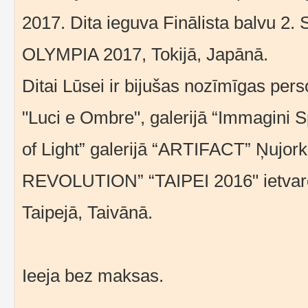
2017. Dita ieguva Finālista balvu 2
OLYMPIA 2017, Tokijā, Japānā.
Ditai Lūsei ir bijušas nozīmīgas perso
"Luci e Ombre", galerijā “Immagini S
of Light” galerijā “ARTIFACT” Ņujor
REVOLUTION” “TAIPEI 2016" ietvaro
Taipejā, Taivānā.
Ieeja bez maksas.