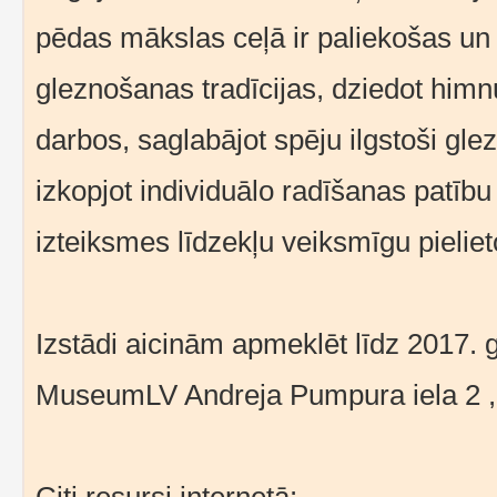
pēdas mākslas ceļā ir paliekošas un 
gleznošanas tradīcijas, dziedot himn
darbos, saglabājot spēju ilgstoši glezn
izkopjot individuālo radīšanas patību
izteiksmes līdzekļu veiksmīgu pieli
Izstādi aicinām apmeklēt līdz 2017.
MuseumLV Andreja Pumpura iela 2 , 