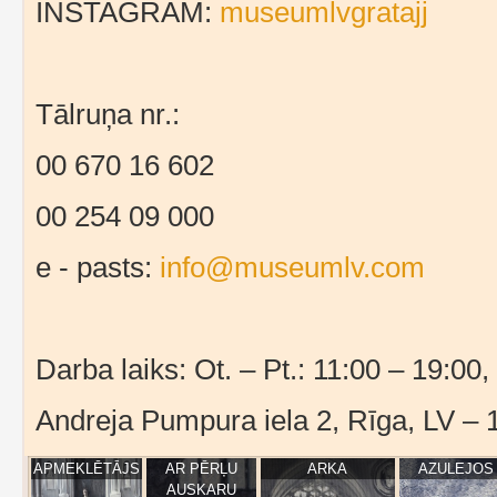
INSTAGRAM:
museumlvgratajj
Tālruņa nr.:
00 670 16 602
00 254 09 000
e - pasts:
info@museumlv.com
Darba laiks: Ot. – Pt.: 11:00 – 19:00,
Andreja Pumpura iela 2, Rīga, LV – 
APMEKLĒTĀJS
AR PĒRĻU
ARKA
AZULEJOS
AUSKARU