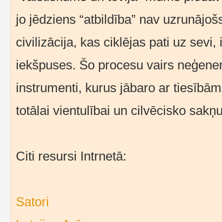
jo jēdziens “atbildība” nav uzrunājo
civilizācija, kas ciklējas pati uz sev
iekšpuses. Šo procesu vairs neģenerē
instrumenti, kurus jābaro ar tiesībām
totālai vientulībai un cilvēcisko sak
Citi resursi Intrnetā:
Satori