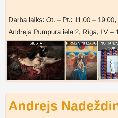
Darba laiks: Ot. – Pt.: 11:00 – 19:00,
Andreja Pumpura iela 2, Rīga, LV – 
SIESTA
PIRMS VIŅI IZAUG
NO HANDS
COOKI
Andrejs Nadeždin