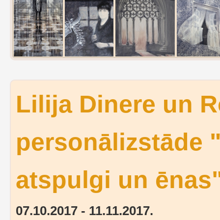
Lilija Dinere un 
personālizstāde "
atspulgi un ēnas
07.10.2017 - 11.11.2017.