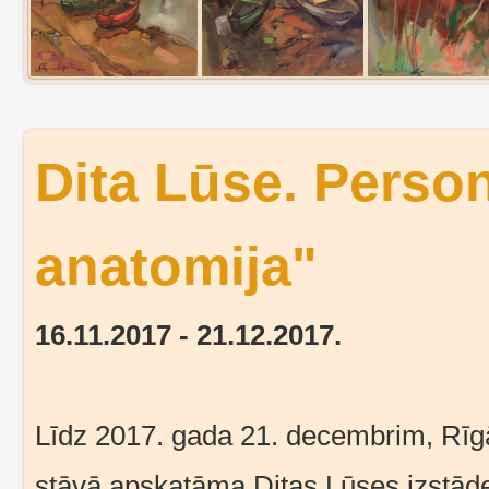
Dita Lūse. Perso
anatomija"
16.11.2017 - 21.12.2017.
Līdz 2017. gada 21. decembrim, Rīg
stāvā apskatāma Ditas Lūses izstād