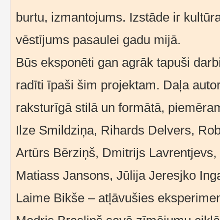
burtu, izmantojums. Izstāde ir kult
vēstījums pasaulei gadu mijā.
Būs eksponēti gan agrāk tapuši darbi,
radīti īpaši šim projektam. Daļa autoru
raksturīgā stilā un formātā, piemēra
Ilze Smildziņa, Rihards Delvers, Rob
Artūrs Bērziņš, Dmitrijs Lavrentjevs,
Matiass Jansons, Jūlija Jeresjko In
Laime Bikše – atļāvušies eksperimen