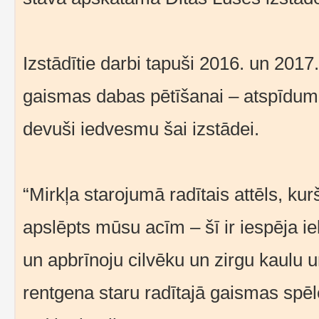
Izstādītie darbi tapuši 2016. un 2017
gaismas dabas pētīšanai – atspīdumi
devuši iedvesmu šai izstādei.
“Mirkļa starojumā radītais attēls, kurš 
apslēpts mūsu acīm – šī ir iespēja i
un apbrīnoju cilvēku un zirgu kaulu 
rentgena staru radītajā gaismas spēlē.