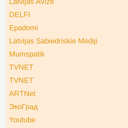
Latvijas Avīze
DELFI
Epadomi
Latvijas Sabiedriskie Mediji
Mumspatik
TVNET
TVNET
ARTNet
ЭкоГрад
Youtube