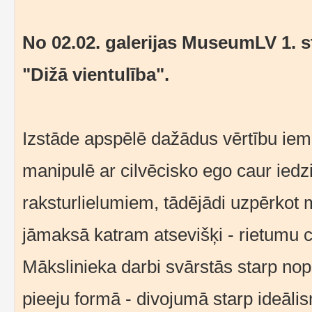
No 02.02. galerijas MuseumLV 1. 
"Dižā vientulība".
Izstāde apspēlē dažādus vērtību iem
manipulē ar cilvēcisko ego caur iedz
raksturlielumiem, tādējādi uzpērkot 
jāmaksā katram atsevišķi - rietumu ci
Mākslinieka darbi svārstās starp no
pieeju formā - divojumā starp ideālism