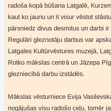
radoša kopā būšana Latgalē, Kurzem
kaut ko jaunu un it visur vēstot stāstu
pārsniedz divus desmitus un darbi ir 
Regulāri gleznotāju darbus var apska
Latgales Kultūrvēstures muzejā, Lat
Rotko mākslas centrā un Jāzepa Pīg
glezniecībā darbu izstādēs.
Mākslas vēsturniece Evija Vasilevska
nogājušas visu radošo ceļu, tomēr jau