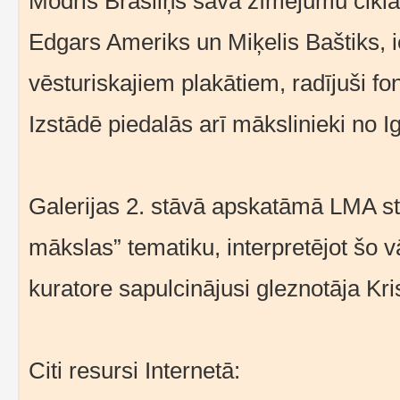
Modris Brasliņš savā zīmējumu ciklā
Edgars Ameriks un Miķelis Baštiks, 
vēsturiskajiem plakātiem, radījuši fon
Izstādē piedalās arī mākslinieki no Ig
Galerijas 2. stāvā apskatāmā LMA st
mākslas” tematiku, interpretējot šo v
kuratore sapulcinājusi gleznotāja Kr
Citi resursi Internetā: