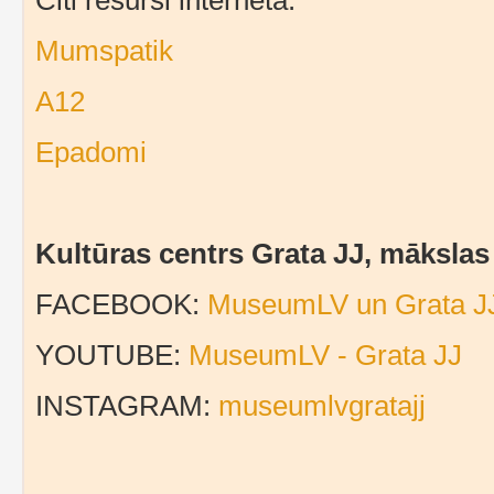
Citi resursi internetā:
Mumspatik
A12
Epadomi
Kultūras centrs Grata JJ, māksla
FACEBOOK:
MuseumLV un Grata J
YOUTUBE:
MuseumLV - Grata JJ
INSTAGRAM:
museumlvgratajj