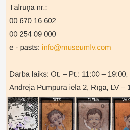
Tālruņa nr.:
00 670 16 602
00 254 09 000
e - pasts:
info@museumlv.com
Darba laiks: Ot. – Pt.: 11:00 – 19:00,
Andreja Pumpura iela 2, Rīga, LV – 
KK
RĪTS
DIENA
VA