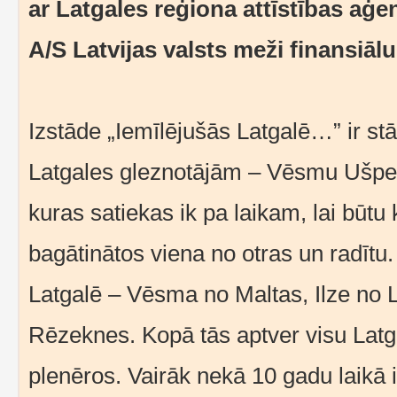
ar Latgales reģiona attīstības aģe
A/S Latvijas valsts meži finansiālu
Izstāde „Iemīlējušās Latgalē…” ir st
Latgales gleznotājām – Vēsmu Ušpeli, 
kuras satiekas ik pa laikam, lai būtu 
bagātinātos viena no otras un radītu
Latgalē – Vēsma no Maltas, Ilze no L
Rēzeknes. Kopā tās aptver visu Latga
plenēros. Vairāk nekā 10 gadu laikā 