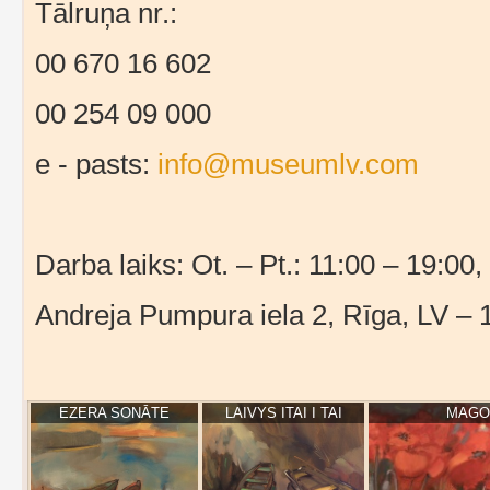
Tālruņa nr.:
00 670 16 602
00 254 09 000
e - pasts:
info@museumlv.com
Darba laiks: Ot. – Pt.: 11:00 – 19:00,
Andreja Pumpura iela 2, Rīga, LV – 
EZERA SONĀTE
LAIVYS ITAI I TAI
MAGOŅ