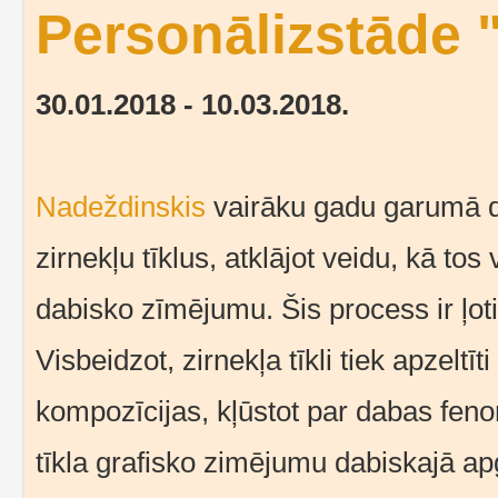
Personālizstāde "
30.01.2018 - 10.03.2018.
Nadeždinskis
vairāku gadu garumā de
zirnekļu tīklus, atklājot veidu, kā tos
dabisko zīmējumu. Šis process ir ļoti
Visbeidzot, zirnekļa tīkli tiek apzelt
kompozīcijas, kļūstot par dabas fenom
tīkla grafisko zimējumu dabiskajā a