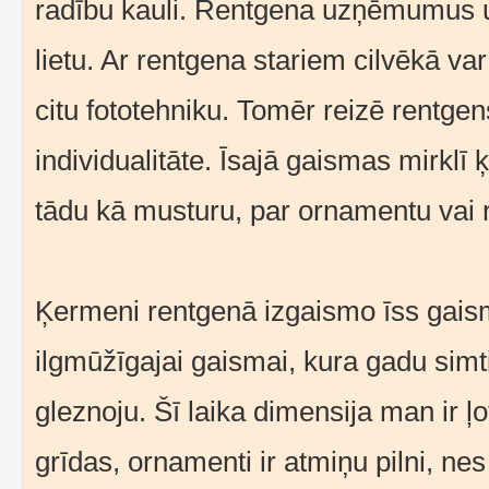
radību kauli. Rentgena uzņēmumus uz
lietu. Ar rentgena stariem cilvēkā var
citu fototehniku. Tomēr reizē rentgens
individualitāte. Īsajā gaismas mirklī
tādu kā musturu, par ornamentu vai 
Ķermeni rentgenā izgaismo īss gaisma
ilgmūžīgajai gaismai, kura gadu sim
gleznoju. Šī laika dimensija man ir ļo
grīdas, ornamenti ir atmiņu pilni, nes