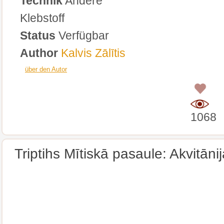
Technik
Andere
Klebstoff
Status
Verfügbar
Author
Kalvis Zālītis
über den Autor
0
1068
Triptihs Mītiskā pasaule: Akvitānij