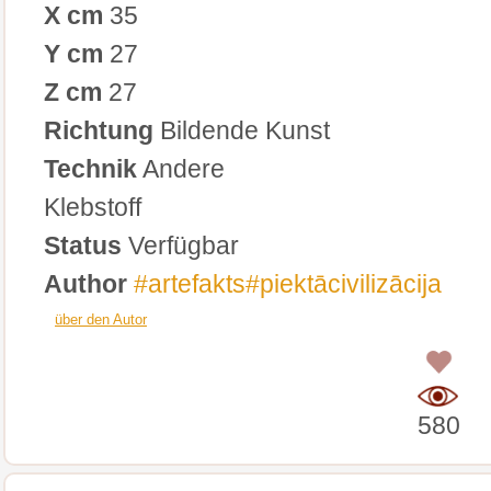
X cm
35
Y cm
27
Z cm
27
Richtung
Bildende Kunst
Technik
Andere
Klebstoff
Status
Verfügbar
Author
#artefakts#piektācivilizācija
über den Autor
0
580