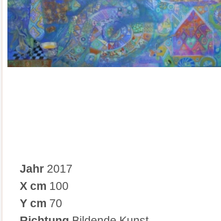
Jahr
2017
X cm
100
Y cm
70
Richtung
Bildende Kunst