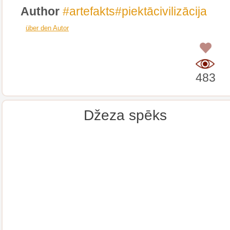
Author
#artefakts#piektācivilizācija
über den Autor
0
483
Džeza spēks