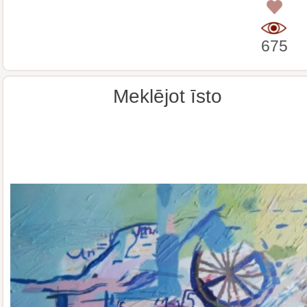
0
675
Meklējot īsto