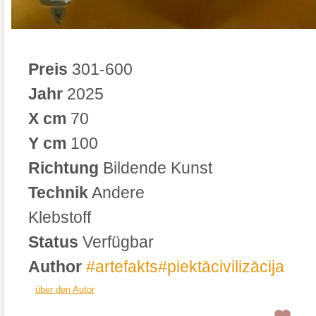
Preis
301-600
Jahr
2025
X cm
70
Y cm
100
Richtung
Bildende Kunst
Technik
Andere
Klebstoff
Status
Verfügbar
Author
#artefakts#piektācivilizācija
über den Autor