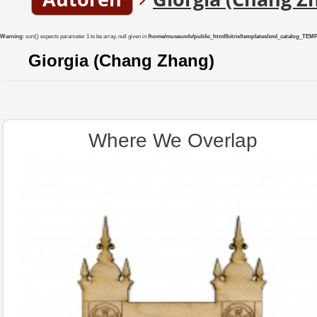
Warning
: sort() expects parameter 1 to be array, null given in
/home/museumlv/public_html/bitrix/templates/xml_catalog_TEMP/co
Giorgia (Chang Zhang)
Where We Overlap