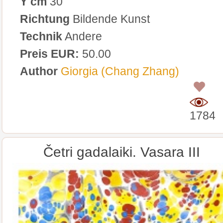
Y cm
30
Richtung
Bildende Kunst
Technik
Andere
Preis EUR:
50.00
Author
Giorgia (Chang Zhang)
0
1784
Četri gadalaiki. Vasara III