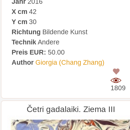
Jahr
2016
X cm
42
Y cm
30
Richtung
Bildende Kunst
Technik
Andere
Preis EUR:
50.00
Author
Giorgia (Chang Zhang)
0
1809
Četri gadalaiki. Ziema III