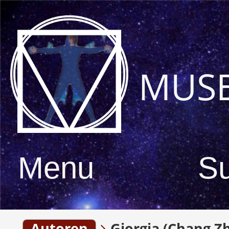
MUS
Menu
S
Autoren
Giorgia (Chang Z