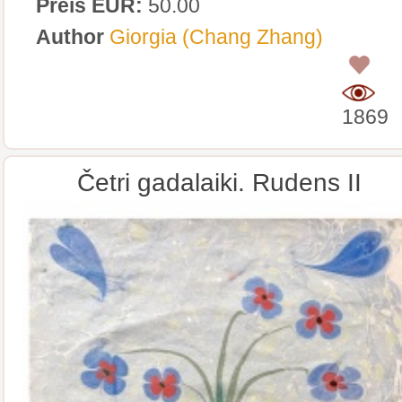
Preis EUR:
50.00
Author
Giorgia (Chang Zhang)
0
1869
Četri gadalaiki. Rudens II