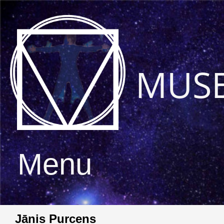
MUS
Menu
Jānis Purcens