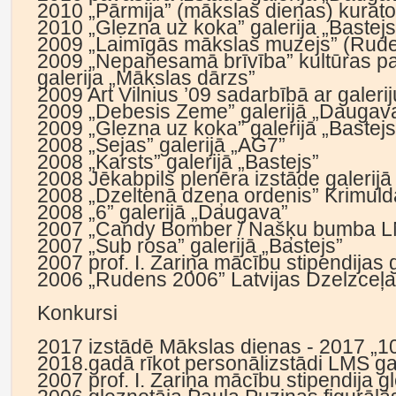
2010 „Pārmija” (mākslas dienas) kurato
2010 „Glezna uz koka” galerija „Bastejs
2009 „Laimīgās mākslas muzejs” (Rude
2009 „Nepanesamā brīvība” kultūras pa
galerija „Mākslas dārzs”
2009 Art Vilnius ’09 sadarbībā ar galerij
2009 „Debesis Zeme” galerijā „Daugav
2009 „Glezna uz koka” galerijā „Bastejs
2008 „Sejas” galerijā „AG7”
2008 „Karsts” galerijā „Bastejs”
2008 Jēkabpils plenēra izstāde galerijā
2008 „Dzeltenā dzeņa ordenis” Krimuld
2008 „6” galerijā „Daugava”
2007 „Candy Bomber / Našķu bumba LN
2007 „Sub rosa” galerijā „Bastejs”
2007 prof. I. Zariņa mācību stipendijas 
2006 „Rudens 2006” Latvijas Dzelzceļ
Konkursi
2017 izstādē Mākslas dienas - 2017 „100
2018.gadā rīkot personālizstādi LMS gal
2007 prof. I. Zariņa mācību stipendija g