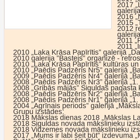
2017 „
galerij
2016 „N
2015 „
2012 re
galerij
2011 „P
2011 „I
2010 „Laka Krāsa Papīrītis” galerijā „
2010 galerija ”Bastejs” organizē - retro
2010 „Laka Krāsa Papīrītis” kultūras un
2010 „Paēdis Padzēris Nr5” galerijā „Ba
2009 „Paēdis Padzēris Nr4” galerijā „Ba
2008 „Paēdis Padzēris Nr3” galerijā „1.
2008 „Gribās mājās” Siguldas pagasta 
2008 „Paēdis Padzēris Nr2” galerijā „Ba
2008 „Paēdis Padzēris Nr1” galerijā „1.
2004 „Agrīnais periods” galerijā „Māksl
Grupu izstādes:
2018 Mākslas dienas 2018 „Mākslas Lai
2018 Siguldas novada mākslinieku izstā
2018 Vidzemes novada mākslinieku izs
2017 „Mums ir labi šeit būt” izdevuma „