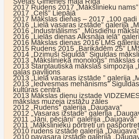
Svētās Ģimenes mājā Rīgā
2017 Rudens 2017 „Mākslinieku nams” 
2017 „Ceļš” Liepājā
2017 Mākslas dienas – 2017 „100 gadi p
2016 „Lielā vasaras izstāde” galerija „
2016 „Industriālisms” „Mūsdienu mākslas
2016 „Lielās dienas Alksnāja ielā” gale
2016 Mākslas dienas 2016 LMS galerij
2015 Rudens 2015 „Barikādēm 25” LMS 
2014 „Dzimuši Siguldā” Siguldas māksli
2013 „Mākslinieka monologs” mākslas 
2013 Starptautiskā mākslas simpozija 
gaļas paviljons
2013 „Lielā vasaras izstāde ” galerija 
2013 „Iedvesmas mehānisms” Siguldas 
kultūras centrā
2013 Mākslas dienu izstade VIDZEME
mākslas muzeja izstāžu zāles
2012 „Rudens” galerija „Daugava”
2012 „Vasaras izstade” galerija „Dauga
2011 „Jāņi, pēcjāņi” galerija „Daugava”
2011 „Mākslinieku portreti un pašportret
2010 rudens izstāde galerijā „Daugava
2010 pavasara izstāde galerijā „Dauga