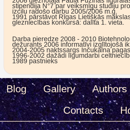
2006 gleznotāja Paula Puzinas figurāl
stipendija N°7 par veiksmīgu studiju pro
izcilu radošo darbu 2005/2006 m.g.
1991 pārstāvot Rīgas Lietišķās mākslas
glezniecības konkursā: dalīta 1. vieta.
Darba pieredze 2008 - 2010 Biotehnoloģi
dežurants 2006 informatīvi izglītojošā i
2004-2005 naktssargs Inčukalna pagas
1996-2002 dažādi līgumdarbi celtniecī
1989 pastnieks
Blog
Gallery
Authors
Сontacts
H