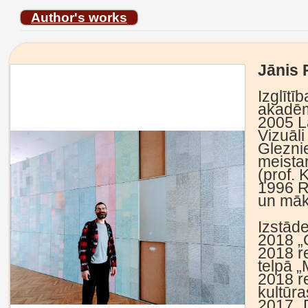
Author's works
Jānis 
Izglīt
akadēm
2005 L
Vizuāli
Gleznie
meista
(prof. 
1996 R
un māk
Izstād
2018 „
2018 re
telpā 
2018 r
kultūr
2017 „