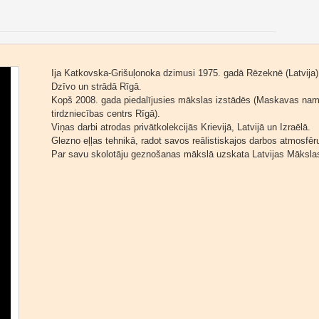
Ija Katkovska-Grišuļonoka dzimusi 1975. gadā Rēzeknē (Latvija)
Dzīvo un strādā Rīgā.
Kopš 2008. gada piedalījusies mākslas izstādēs (Maskavas nam
tirdzniecības centrs Rīgā).
Viņas darbi atrodas privātkolekcijās Krievijā, Latvijā un Izraēlā.
Glezno eļļas tehnikā, radot savos reālistiskajos darbos atmosfē
Par savu skolotāju geznošanas mākslā uzskata Latvijas Mākslas