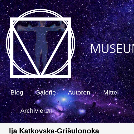
MUSEU
Blog
Galerie
Autoren
Mittel
Archivieren
Ija Katkovska-Grišuļonoka