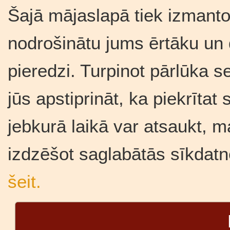
Šajā mājaslapā tiek izmantot
nodrošinātu jums ērtāku un
pieredzi. Turpinot pārlūka se
jūs apstiprināt, ka piekrīta
jebkurā laikā var atsaukt, m
izdzēšot saglabātās sīkdatn
šeit.