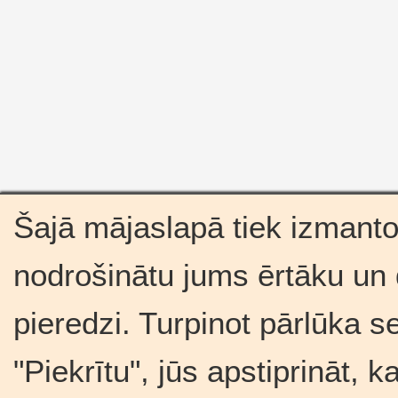
Šajā mājaslapā tiek izmantot
nodrošinātu jums ērtāku un
pieredzi. Turpinot pārlūka s
"Piekrītu", jūs apstiprināt, 