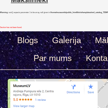
Warning
: sort() expects parameter 1 to be array, null given in
/home/museumlv/public_html/bitrix/templates/xml_catalog_TEMP/co
Section has not been found.
Blogs
Galerija
Māk
Par mums
Konta