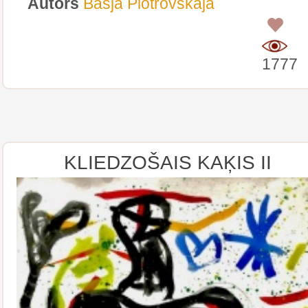
Autors
Basja Piotrovskaja
0
1777
KLIEDZOŠAIS KAĶIS II