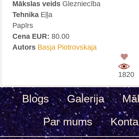
Mākslas veids
Glezniecība
Tehnika
Eļļa
Papīrs
Cena EUR:
80.00
Autors
Basja Piotrovskaja
0
1820
Blogs
Galerija
Māk
Par mums
Konta