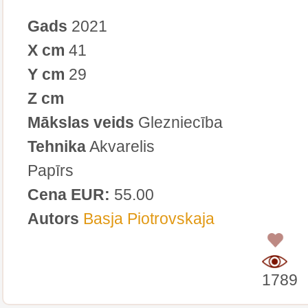
Gads
2021
X cm
41
Y cm
29
Z cm
Mākslas veids
Glezniecība
Tehnika
Akvarelis
Papīrs
Cena EUR:
55.00
Autors
Basja Piotrovskaja
0
1789