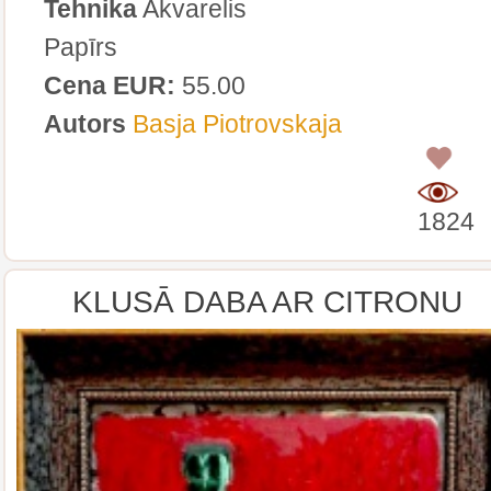
Tehnika
Akvarelis
Papīrs
Cena EUR:
55.00
Autors
Basja Piotrovskaja
0
1824
KLUSĀ DABA AR CITRONU