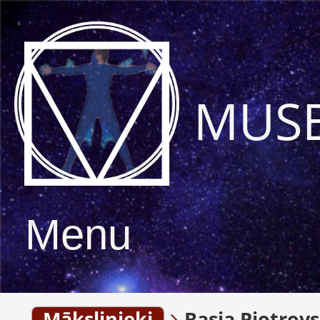
MUS
Menu
Mākslinieki
Basja Piotrov