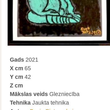
Gads
2021
X cm
65
Y cm
42
Z cm
Mākslas veids
Glezniecība
Tehnika
Jaukta tehnika