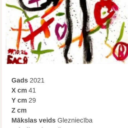
Gads
2021
X cm
41
Y cm
29
Z cm
Mākslas veids
Glezniecība