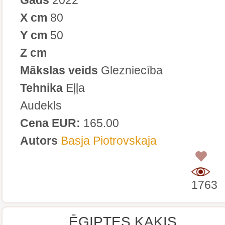
X cm
80
Y cm
50
Z cm
Mākslas veids
Glezniecība
Tehnika
Eļļa
Audekls
Cena EUR:
165.00
Autors
Basja Piotrovskaja
0
1763
ĒĢIPTES KAĶIS