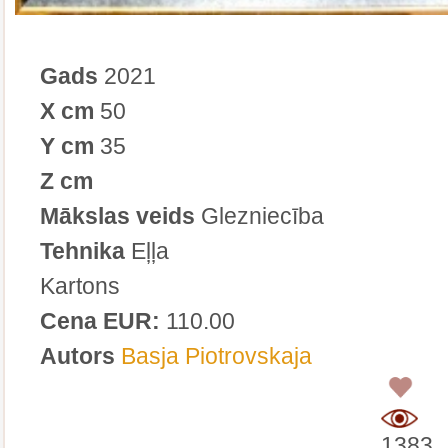
Gads
2021
X cm
50
Y cm
35
Z cm
Mākslas veids
Glezniecība
Tehnika
Eļļa
Kartons
Cena EUR:
110.00
Autors
Basja Piotrovskaja
0
1383