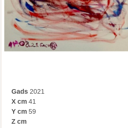
Gads
2021
X cm
41
Y cm
59
Z cm