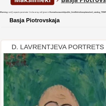
Warning
: sort() expects parameter 1 to be array, null given in
/home/museumlv/public_html/bitrix/templates/xml_catalog_TEMP/co
Basja Piotrovskaja
D. LAVRENTJEVA PORTRETS