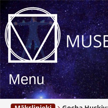
MUS
Menu
Mākslinieki
Gocha Huskiv