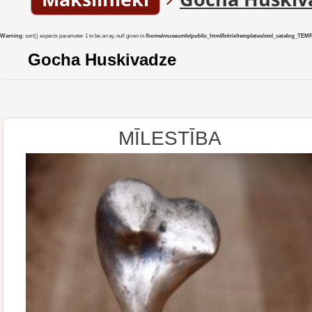
Warning
: sort() expects parameter 1 to be array, null given in
/home/museumlv/public_html/bitrix/templates/xml_catalog_TEMP/co
Gocha Huskivadze
MĪLESTĪBA