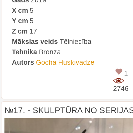
X cm
5
Y cm
5
Z cm
17
Mākslas veids
Tēlniecība
Tehnika
Bronza
Autors
Gocha Huskivadze
1
2746