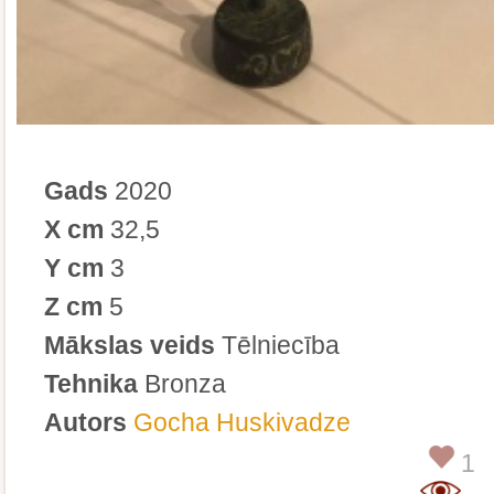
Gads
2020
X cm
32,5
Y cm
3
Z cm
5
Mākslas veids
Tēlniecība
Tehnika
Bronza
Autors
Gocha Huskivadze
1