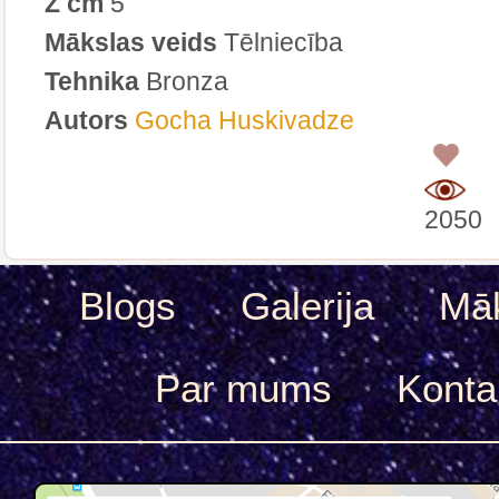
Z cm
5
Mākslas veids
Tēlniecība
Tehnika
Bronza
Autors
Gocha Huskivadze
0
2050
Blogs
Galerija
Māk
Par mums
Konta