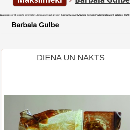
Warning
: sort() expects parameter 1 to be array, null given in
/home/museumlv/public_html/bitrix/templates/xml_catalog_TEMP/co
Barbala Gulbe
DIENA UN NAKTS