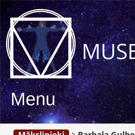
MUS
Menu
Mākslinieki
Barbala Gulbe