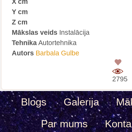
X cm
Y cm
Z cm
Mākslas veids
Instalācija
Tehnika
Autortehnika
Autors
Barbala Gulbe
0
2795
Blogs
Galerija
Māk
Par mums
Konta