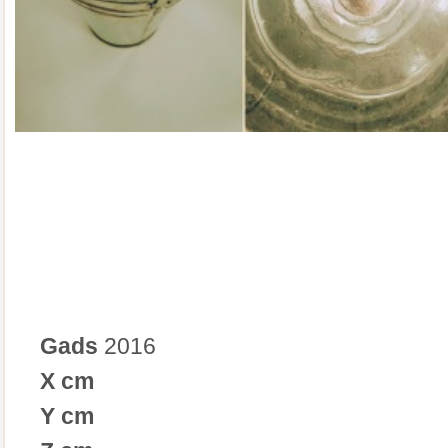
Gads
2016
X cm
Y cm