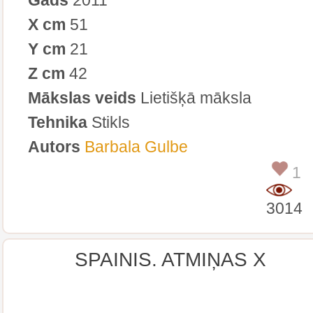
X cm
51
Y cm
21
Z cm
42
Mākslas veids
Lietišķā māksla
Tehnika
Stikls
Autors
Barbala Gulbe
1
3014
SPAINIS. ATMIŅAS X