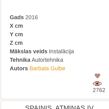
Gads
2016
X cm
Y cm
Z cm
Mākslas veids
Instalācija
Tehnika
Autortehnika
Autors
Barbala Gulbe
0
2762
SPAINIS. ATMIŅAS IV