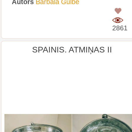
Autors
Barbala Gulbe
0
2861
SPAINIS. ATMIŅAS II