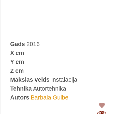
Gads
2016
X cm
Y cm
Z cm
Mākslas veids
Instalācija
Tehnika
Autortehnika
Autors
Barbala Gulbe
0