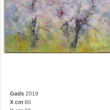
Gads
2019
X cm
80