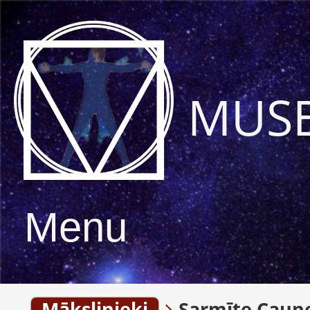
MUS
Menu
Mākslinieki
Sarmīte Caun