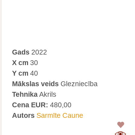
Gads
2022
X cm
30
Y cm
40
Mākslas veids
Glezniecība
Tehnika
Akrils
Cena EUR:
480,00
Autors
Sarmīte Caune
0