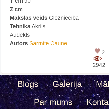
Y cm
90
Z cm
Mākslas veids
Glezniecība
Tehnika
Akrils
Audekls
Autors
Sarmīte Caune
2
2942
Blogs
Galerija
Māk
Par mums
Konta