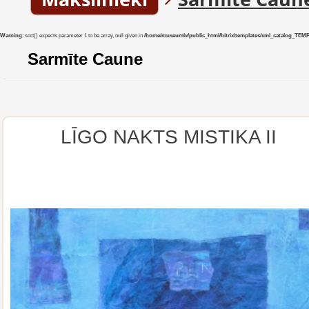
Warning
: sort() expects parameter 1 to be array, null given in
/home/museumlv/public_html/bitrix/templates/xml_catalog_TEMP/co
Sarmīte Caune
LĪGO NAKTS MISTIKA II