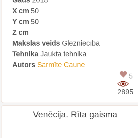
X cm
50
Y cm
50
Z cm
Mākslas veids
Glezniecība
Tehnika
Jaukta tehnika
Autors
Sarmīte Caune
5
2895
Venēcija. Rīta gaisma