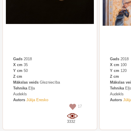
Gads
2018
Gads
2018
X cm
35
X cm
100
Y cm
50
Y cm
120
Z cm
Z cm
Mākslas veids
Glezniecība
Mākslas ve
Tehnika
Eļļa
Tehnika
Eļļ
Audekls
Audekls
Autors
Jūlija Eresko
Autors
Jūli
17
3332