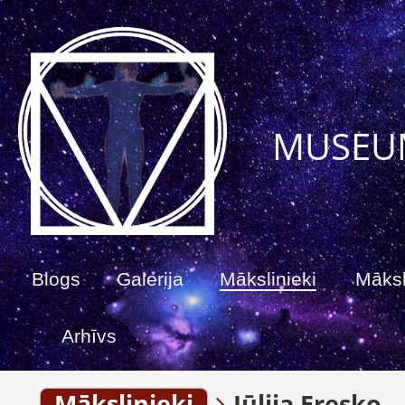
MUSEU
Blogs
Galerija
Mākslinieki
Māksl
Arhīvs
Mākslinieki
Jūlija Eresko