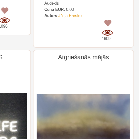
Audekls
Cena EUR:
0.00
0
Autors
Jūlija Eresko
0
1096
1609
S
Atgriešanās mājās