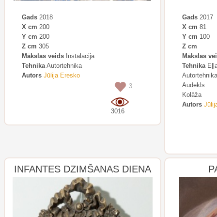
Gads
2018
Gads
2017
X cm
200
X cm
81
Y cm
200
Y cm
100
Z cm
305
Z cm
Mākslas veids
Instalācija
Mākslas ve
Tehnika
Autortehnika
Tehnika
Eļļ
Autors
Jūlija Eresko
Autortehnik
Audekls
3
Kolāža
Autors
Jūli
3016
INFANTES DZIMŠANAS DIENA
P