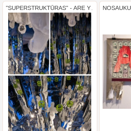
"SUPERSTRUKTŪRAS" - ARE YOU (SURE, YOU KNOW THAT YOU ARE) THE ONLY ONE WHO KNOWS YOUR EVERY THOUGHT AND INTENSION