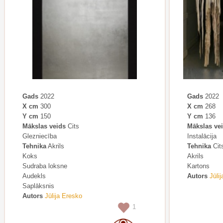
Gads
2022
Gads
2022
X cm
300
X cm
268
Y cm
150
Y cm
136
Mākslas veids
Cits
Mākslas ve
Glezniecība
Instalācija
Tehnika
Akrils
Tehnika
Cit
Koks
Akrils
Sudraba loksne
Kartons
Audekls
Autors
Jūli
Saplāksnis
Autors
Jūlija Eresko
1