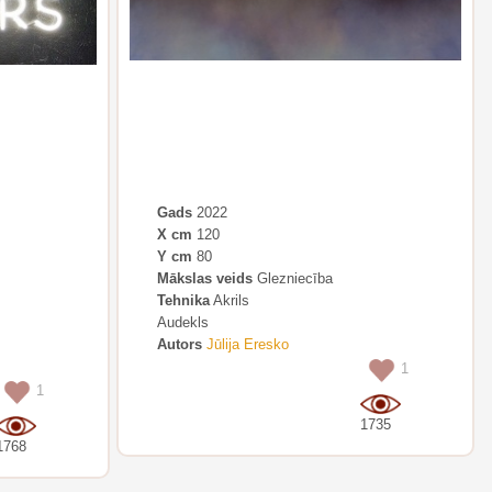
Gads
2022
X cm
120
Y cm
80
Mākslas veids
Glezniecība
Tehnika
Akrils
Audekls
Autors
Jūlija Eresko
1
1
1735
1768