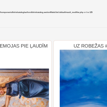
mponents/bitrix/catalog/authors/bitrix/catalog.sectionMaksl.list/.default/result_modifier.php
on line
125
IEMOJAS PIE ĻAUDĪM
UZ ROBEŽAS 