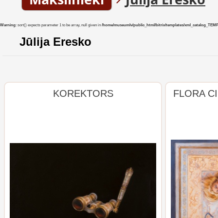
Warning
: sort() expects parameter 1 to be array, null given in
/home/museumlv/public_html/bitrix/templates/xml_catalog_TEMP/co
Jūlija Eresko
KOREKTORS
FLORA C