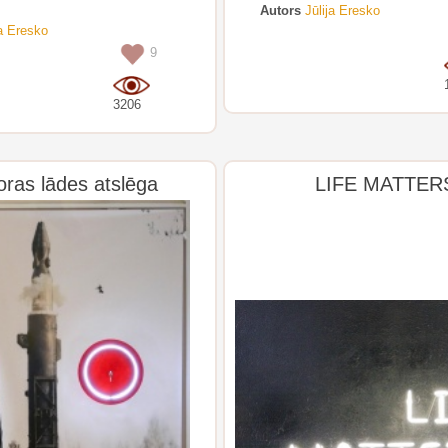
Autors
Jūlija Eresko
ja Eresko
9
3206
ras lādes atslēga
LIFE MATTER