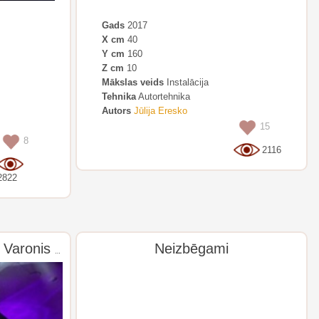
Gads
2017
X cm
40
Y cm
160
Z cm
10
Mākslas veids
Instalācija
Tehnika
Autortehnika
Autors
Jūlija Eresko
15
8
2116
2822
Neizbēgami
Cilvēks —> Liktenis —> Varonis —> Leģenda —> Mīts.