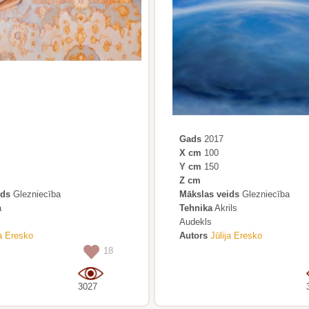
Gads
2017
X cm
100
Y cm
150
Z cm
ids
Glezniecība
Mākslas veids
Glezniecība
a
Tehnika
Akrils
Audekls
ja Eresko
Autors
Jūlija Eresko
18
3027