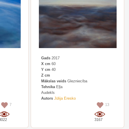
Gads
2017
X cm
60
Y cm
40
Z cm
Mākslas veids
Glezniecība
Tehnika
Eļļa
Audekls
Autors
Jūlija Eresko
7
13
3022
3167