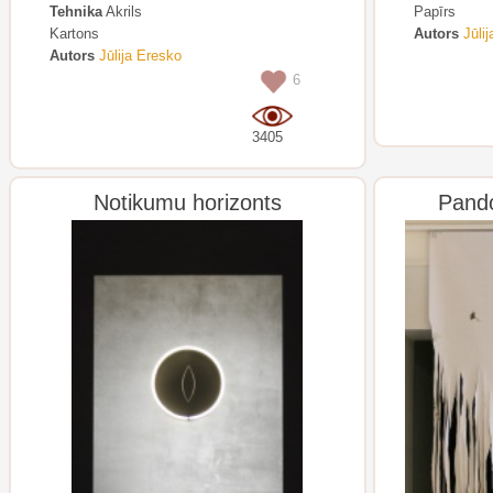
Tehnika
Akrils
Papīrs
Kartons
Autors
Jūli
Autors
Jūlija Eresko
6
3405
Notikumu horizonts
Pando