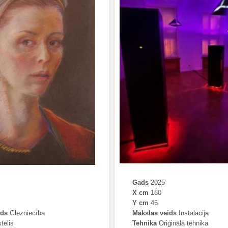
Gads
2025
X cm
180
Y cm
45
ids
Glezniecība
Mākslas veids
Instalācija
telis
Tehnika
Oriģināla tehnika