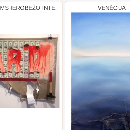
VENĒCIJA
NOSAUKUMS IEROBEŽO INTERPRETĀCIJAS IESPĒJAS