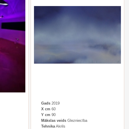
Gads
2019
X cm
60
Y cm
90
Mākslas veids
Glezniecība
Tehnika
Akrils