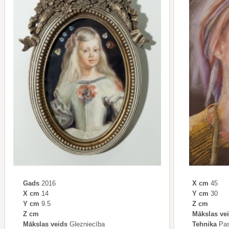
Gads
2016
X cm
45
X cm
14
Y cm
30
Y cm
9.5
Z cm
Z cm
Mākslas ve
Mākslas veids
Glezniecība
Tehnika
Pas