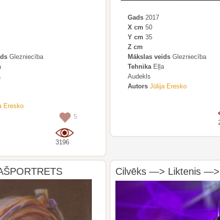
Gads
2017
X cm
50
Y cm
35
Z cm
ids
Glezniecība
Mākslas veids
Glezniecība
a
Tehnika
Eļļa
a
Audekls
Autors
Jūlija Eresko
ja Eresko
5
3196
AŠPORTRETS