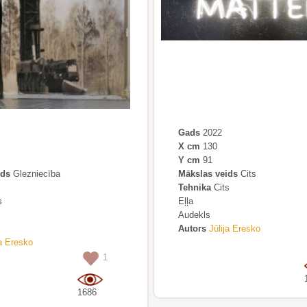
Gads
2022
X cm
130
Y cm
91
ids
Glezniecība
Mākslas veids
Cits
Tehnika
Cits
s
Eļļa
Audekls
Autors
Jūlija Eresko
ja Eresko
1
1686