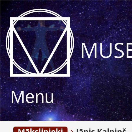
MUS
Menu
Mākslinieki
Jānis Kalniņš