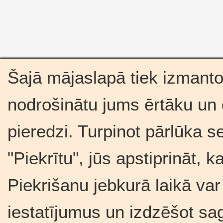
Šajā mājaslapā tiek izmantot
nodrošinātu jums ērtāku un
pieredzi. Turpinot pārlūka s
"Piekrītu", jūs apstiprināt, 
Piekrišanu jebkurā laikā var
iestatījumus un izdzēšot sa