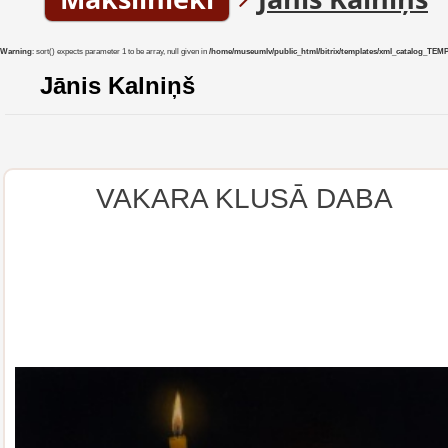
Warning
: sort() expects parameter 1 to be array, null given in
/home/museumlv/public_html/bitrix/templates/xml_catalog_TEMP/co
Jānis Kalniņš
VAKARA KLUSĀ DABA