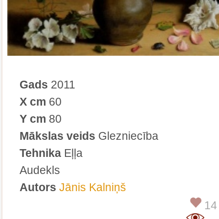
Gads
2011
X cm
60
Y cm
80
Mākslas veids
Glezniecība
Tehnika
Eļļa
Audekls
Autors
Jānis Kalniņš
14