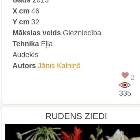
X cm
46
Y cm
32
Mākslas veids
Glezniecība
Tehnika
Eļļa
Audekls
Autors
Jānis Kalniņš
2
335
RUDENS ZIEDI