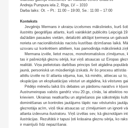
Andreja Pumpura iela 2, Rīga, LV – 1010
Darba laiks: Ot. – Pt.: 11:00 – 19:00, Se.: 11:00 – 17:00
Konteksts
Jevgēnijs Mermans ir ukraiņu izcelsmes mākslinieks, kurš šobrīd 
ilustrēts ģeogrāfijas atlants, kurš vairākkārt publicēts Leipcig
dažādām pasaules vietām, detalizēti atklājot ķermeņa un galvask
norieta un nacionālistiskās nacistu kustības dzimšanas laikā. Mā
uzsvaru uz konkrētiem attēliem, kas pamodināja māksliniekā ziņk
Mermana izvēle, lietot mazos, monohromatiskos zīmējumus, kuri att
tas ir pašreizējā gleznu sērijā, kur viņš atsaucas uz Eiropas glezn
realitāti. Viņa pielietotais darbības princips šeit atgādina populā
jaunā, personiskā un mūsdienīgā izskatā. Ar šo procesu attīstās d
attēlu izvēle no šī atlanta sējuma, kas, kā minēts, attiecas uz t
okupācijas un ekspluatācijas vēsturi un atgādina, kā vēstures g
Pēdējo mēnešu laikā šīs debates un pārdomu naratīvs ir kļuvis akt
Austrumeiropas valstis gandrīz visu 20.gs, cīnās, lai atteiktos n
krieviem. Ukrainas neatkarību un atgriešanos pie sākotnējās kul
dominēšanas un kontroles jautājums tāpēc nav vēsturisks jautāju
gleznotāja acīm, viņš tikai atsaucas uz zīmējumiem un ignorē vāci
atlanta izdevuma ilustratoru. Viņš izvēlas sev, kā gleznotājam in
ilustrācijas. Rezultātā ir tapusi ļoti krāsaina gleznu sērija, ko rak
ir mainījuši līdz nepazīšanai.