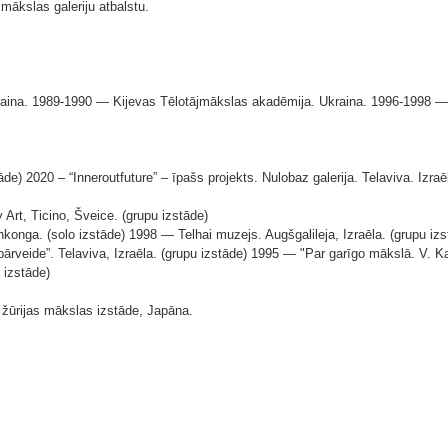
ākslas galeriju atbalstu.
aina. 1989-1990 — Kijevas Tēlotājmākslas akadēmija. Ukraina. 1996-1998 — V
āde) 2020 – “Inneroutfuture” – īpašs projekts. Nulobaz galerija. Telaviva. Izraēl
Art, Ticino, Šveice. (grupu izstāde)
 (solo izstāde) 1998 — Telhai muzejs. Augšgalileja, Izraēla. (grupu izstā
 pārveide”. Telaviva, Izraēla. (grupu izstāde) 1995 — "Par garīgo mākslā. V. K
 izstāde)
 žūrijas mākslas izstāde, Japāna.