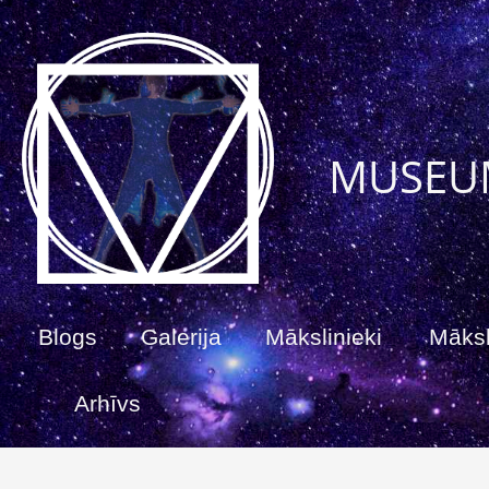
MUSEU
Blogs
Galerija
Mākslinieki
Māksl
Arhīvs