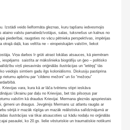
u. Izstādi veido lielformāta gleznas, kuru tapšanu iedvesmojis
as ataino valstu pamatiedzīvotājus, salas, tuksnešus un kalnus no
i piederībai, raugoties no vācu pētnieka perspektīvas, impērijas
otrajā daļā, kas veltīta ne – eiropeiskajām valstīm, liekot
ostāja. Viņa darbos Ir grūti atrast lokālas atsauces, kā piemēram
a, iespējams saistīta ar mākslinieka biogrāfiju un ģeo – politisko
līdzību viņš piesavinās oriģinālās ilustrācijas un “ietērpj” tās
ko veidojis simtiem gadu ilgs koloniālisms. Diskusiju pastiprina
arp rietumu apbrīnu par “cildeno mežoni” un šo “mežoņu”
ardarbībā.
rievijas vara, kura kā ar lāča tvērienu stipri ieskāva
nājusi Ukrainu par daļu no Krievijas, bet tās pilsoņus par
ietumu valstīm kā draudus Krievijai. Mermana gleznās apspriestais
ni, ģimeni un draugus. Jevgēnijs Mermans uz atlantu raugās ar
arbu sērijā ir mazāk rūpīga un mazāk reālistiska salīdzinājumā ar
das ilustrācijas vai tikai atsaucoties uz kādu nodaļu no orģinālās
ecajai pasaulei, ko 20.gs. lielie vēsturiskie un traumatiskie notikumi