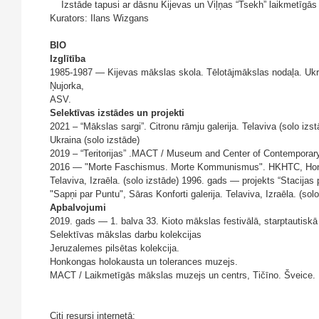
Izstāde tapusi ar dāsnu Kijevas un Viļņas “Tsekh” laikmetīgās m
Kurators: Ilans Wizgans
BIO
Izglītība
1985-1987 — Kijevas mākslas skola. Tēlotājmākslas nodaļa. Ukr
Ņujorka,
ASV.
Selektīvas izstādes un projekti
2021 – “Mākslas sargi”. Citronu rāmju galerija. Telaviva (solo izst
Ukraina (solo izstāde)
2019 – “Teritorijas” .MACT / Museum and Center of Contemporary 
2016 — "Morte Faschismus. Morte Kommunismus". HKHTC, Honkonga.
Telaviva, Izraēla. (solo izstāde) 1996. gads — projekts “Stacijas
"Sapņi par Puntu", Sāras Konforti galerija. Telaviva, Izraēla. (solo
Apbalvojumi
2019. gads — 1. balva 33. Kioto mākslas festivālā, starptautiskā
Selektīvas mākslas darbu kolekcijas
Jeruzalemes pilsētas kolekcija.
Honkongas holokausta un tolerances muzejs.
MACT / Laikmetīgās mākslas muzejs un centrs, Tičīno. Šveice.
Citi resursi internetā: