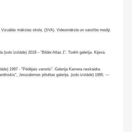
izuālās mākslas skola. (SVA). Videomāksla un saistītie mediji.
a (solo izstāde) 2019 – “Bilder Atlas 1”. Tsekh galerija. Kijeva.
de) 1997 - "Pēdējais varonis". Galerija Kamera neskaidra.
andinskis", Jeruzalemes pilsētas galerija. (solo izstāde) 1995. —