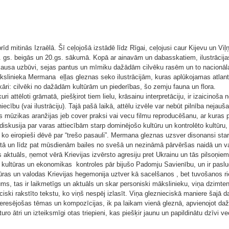
mitinās Izraēlā. Šī ceļojošā izstādē līdz Rīgai, ceļojusi caur Kijevu un Viļņ
ā 19. gs. beigās un 20.gs. sākumā. Kopā ar ainavām un dabasskatiem, ilustrācij
ausa uzbūvi, sejas pantus un mīmiku dažādām cilvēku rasēm un to nacionālaja
kslinieka Mermana eļļas gleznas seko ilustrācijām, kuras aplūkojamas atlanta 
āri: cilvēki no dažādām kultūrām un piederības, šo zemju fauna un flora.
ēloti grāmatā, piešķirot tiem lielu, krāsainu interpretāciju, ir izaicinoša n
iecību (vai ilustrāciju). Tajā pašā laikā, attēlu izvēle var nebūt pilnība nejauš
rās mūzikas aranžijas jeb cover praksi vai vecu filmu reproducēšanu, ar kuras pa
iskusija par varas attiecībām starp dominējošo kultūru un kontrolēto kultūru, 
o, ko eiropieši dēvē par “trešo pasauli”. Mermana gleznas uzsver disonansi st
aitā un līdz pat mūsdienām bailes no svešā un nezināmā pārvēršas naidā un v
uāls, ņemot vērā Krievijas izvērsto agresiju pret Ukrainu un tās pilsoņiem. K
o kultūras un ekonomikas kontroles pār bijušo Padomju Savienību, un ir pasludi
tūras un valodas Krievijas hegemonija uztver kā sacelšanos , bet tuvošanos r
ms, tas ir laikmetīgs un aktuāls un skar personiski mākslinieku, viņa dzimte
ski rakstīto tekstu, ko viņš nespēj izlasīt. Viņa gleznieciskā maniere šajā d
teresējošas tēmas un kompozīcijas, ik pa laikam vienā gleznā, apvienojot dažā
sturo ātri un izteiksmīgi otas triepieni, kas piešķir jaunu un papildinātu dzīvi v