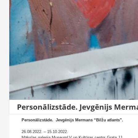
Personālizstāde. Jevgēnijs Merma
Personālizstāde. Jevgēnijs Mermans “Bilžu atlants”.
26.08.2022. – 15.10.2022.
Mākslas galerija MuseumLV un Kultūras centrs Grata JJ