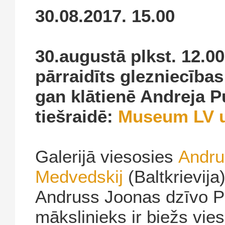
30.08.2017. 15.00
30.augustā plkst. 12.0
pārraidīts glezniecība
gan klātienē Andreja P
tiešraidē:
Museum LV u
Galerijā viesosies
Andru
Medvedskij
(Baltkrievija
Andruss Joonas dzīvo Pē
mākslinieks ir biežs vie