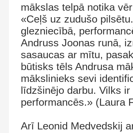
mākslas telpā notika vē
«Ceļš uz zudušo pilsētu
glezniecībā, performancē
Andruss Joonas runā, iz
sasaucas ar mītu, pasak
būtisks tēls Andrusa māks
mākslinieks sevi identifi
līdzšinējo darbu. Vilks i
performancēs.» (Laura 
Arī Leonid Medvedskij ar