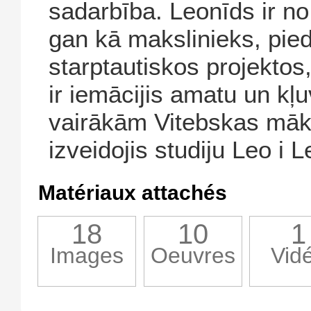
sadarbība. Leonīds ir no
gan kā makslinieks, pied
starptautiskos projekto
ir iemācijis amatu un kļu
vairākām Vitebskas māk
izveidojis studiju Leo i L
Matériaux attachés
18
10
1
Images
Oeuvres
Vid