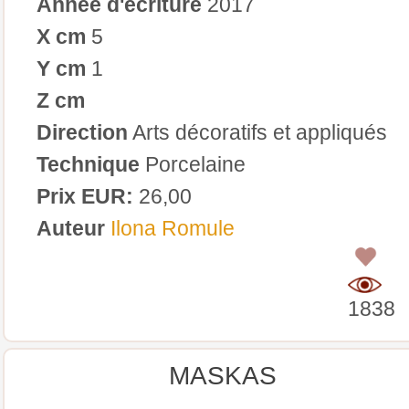
Année d'écriture
2017
X cm
5
Y cm
1
Z cm
Direction
Arts décoratifs et appliqués
Technique
Porcelaine
Prix EUR:
26,00
Auteur
Ilona Romule
0
1838
MASKAS