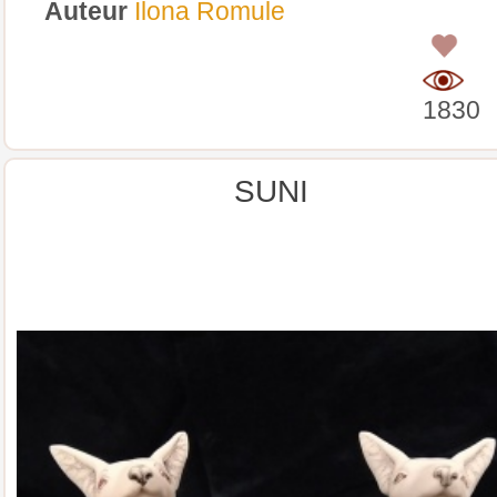
Auteur
Ilona Romule
0
1830
SUNI