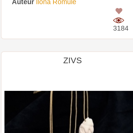
Auteur
Ilona Romule
0
3184
ZIVS