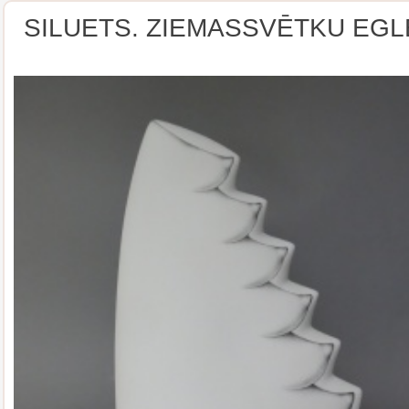
SILUETS. ZIEMASSVĒTKU EGL