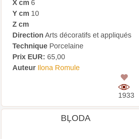
X cm
6
Y cm
10
Z cm
Direction
Arts décoratifs et appliqués
Technique
Porcelaine
Prix EUR:
65,00
Auteur
Ilona Romule
0
1933
BĻODA