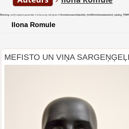
Warning
: sort() expects parameter 1 to be array, null given in
/home/museumlv/public_html/bitrix/templates/xml_catalog_TEMP/co
Ilona Romule