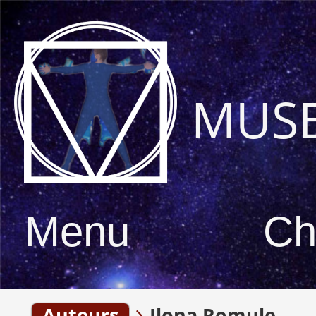
MUS
Menu
Ch
Auteurs
Ilona Romule