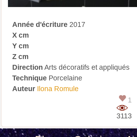
Année d'écriture
2017
X cm
Y cm
Z cm
Direction
Arts décoratifs et appliqués
Technique
Porcelaine
Auteur
Ilona Romule
1
3113