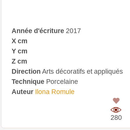
Année d'écriture
2017
X cm
Y cm
Z cm
Direction
Arts décoratifs et appliqués
Technique
Porcelaine
Auteur
Ilona Romule
0
280