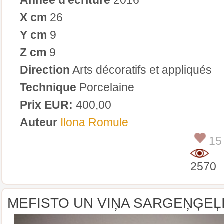
X cm
26
Y cm
9
Z cm
9
Direction
Arts décoratifs et appliqués
Technique
Porcelaine
Prix EUR:
400,00
Auteur
Ilona Romule
15
2570