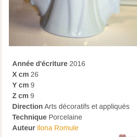
Année d'écriture
2016
X cm
26
Y cm
9
Z cm
9
Direction
Arts décoratifs et appliqués
Technique
Porcelaine
Auteur
Ilona Romule