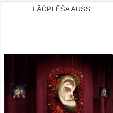
LĀČPLĒŠA AUSS