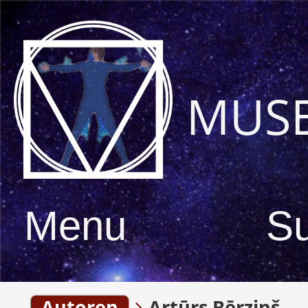
MUS
Menu
S
Autoren
Artūrs Bērziņš