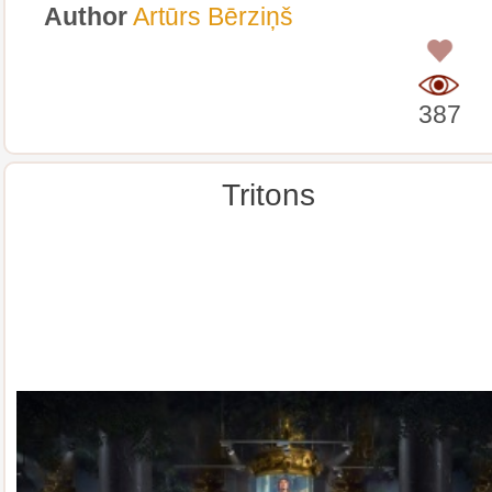
Author
Artūrs Bērziņš
0
387
Tritons