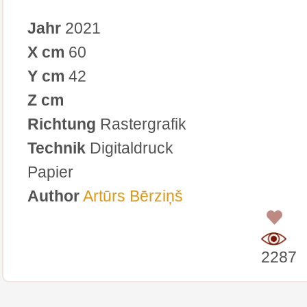
Jahr
2021
X cm
60
Y cm
42
Z cm
Richtung
Rastergrafik
Technik
Digitaldruck
Papier
Author
Artūrs Bērziņš
0
2287