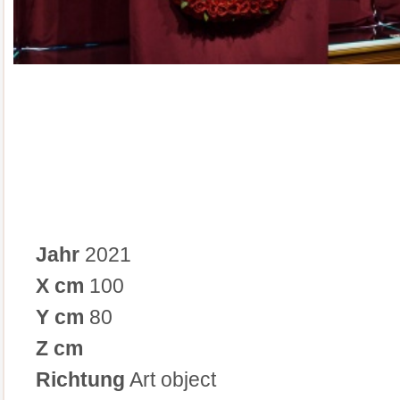
Jahr
2021
X cm
100
Y cm
80
Z cm
Richtung
Art object