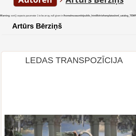
Warning
: sort() expects parameter 1 to be array, null given in
/home/museumlv/public_html/bitrix/templates/xml_catalog_TEMP/co
Artūrs Bērziņš
LEDAS TRANSPOZĪCIJA