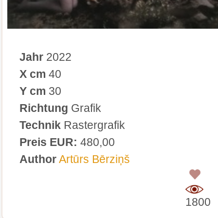
Jahr
2022
X cm
40
Y cm
30
Richtung
Grafik
Technik
Rastergrafik
Preis EUR:
480,00
Author
Artūrs Bērziņš
0
1800