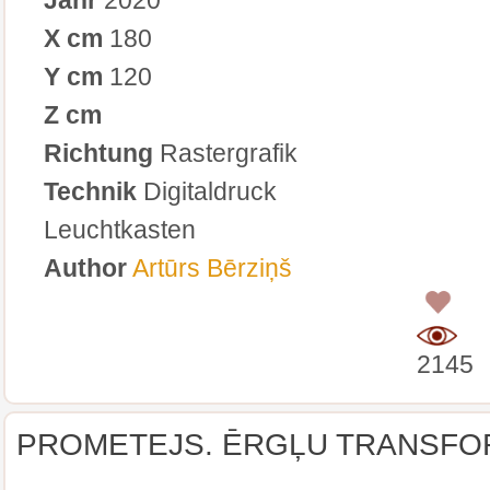
X cm
180
Y cm
120
Z cm
Richtung
Rastergrafik
Technik
Digitaldruck
Leuchtkasten
Author
Artūrs Bērziņš
0
2145