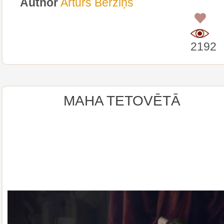
Author
Artūrs Bērziņš
0
2192
MAHA TETOVĒTĀ