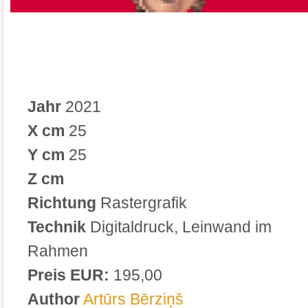
Jahr
2021
X cm
25
Y cm
25
Z cm
Richtung
Rastergrafik
Technik
Digitaldruck, Leinwand im
Rahmen
Preis EUR:
195,00
Author
Artūrs Bērziņš