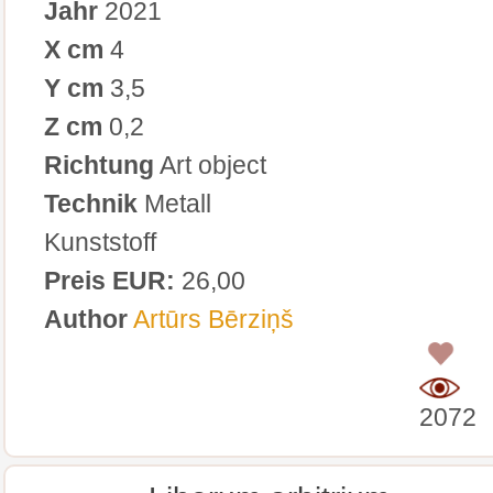
Jahr
2021
X cm
4
Y cm
3,5
Z cm
0,2
Richtung
Art object
Technik
Metall
Kunststoff
Preis EUR:
26,00
Author
Artūrs Bērziņš
0
2072