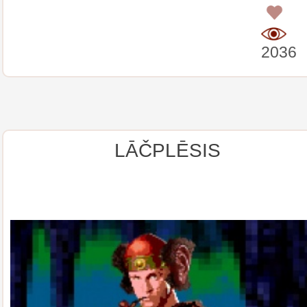
0
2036
LĀČPLĒSIS