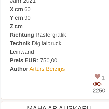
Jahr
2021
X cm
60
Y cm
90
Z cm
Richtung
Rastergrafik
Technik
Digitaldruck
Leinwand
Preis EUR:
750,00
Author
Artūrs Bērziņš
1
2250
MAHA AR AUSKARU