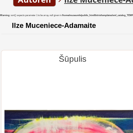
Warning
: sort() expects parameter 1 to be array, null given in
/home/museumlv/public_html/bitrix/templates/xml_catalog_TEMP/co
Ilze Muceniece-Adamaite
Šūpulis