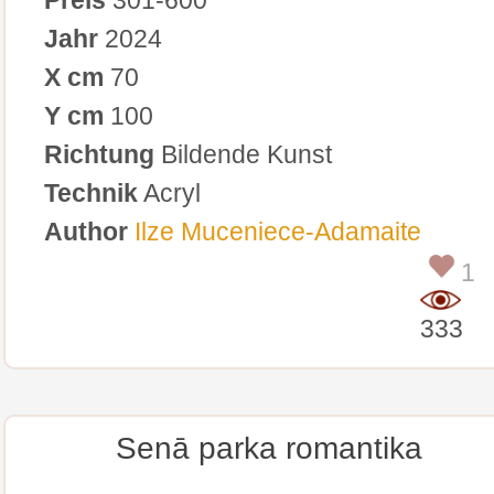
Jahr
2024
X cm
70
Y cm
100
Richtung
Bildende Kunst
Technik
Acryl
Author
Ilze Muceniece-Adamaite
1
333
Senā parka romantika