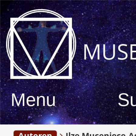
MUS
Menu
S
Autoren
Ilze Muceniece-