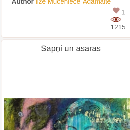
Author
Ilze Muceniece-Adamaite
1
1215
Sapņi un asaras