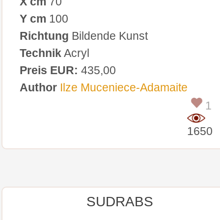
X cm
70
Y cm
100
Richtung
Bildende Kunst
Technik
Acryl
Preis EUR:
435,00
Author
Ilze Muceniece-Adamaite
1
1650
SUDRABS