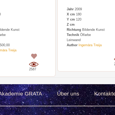
Jahr
2009
0
X cm
180
Y cm
120
Z cm
ldende Kunst
Richtung
Bildende Kunst
arbe
Technik
Ölfarbe
Leinwand
500,00
Author
Ingemāra Treija
māra Treija
0
2587
Akademie GRATA
Über uns
Kontakt