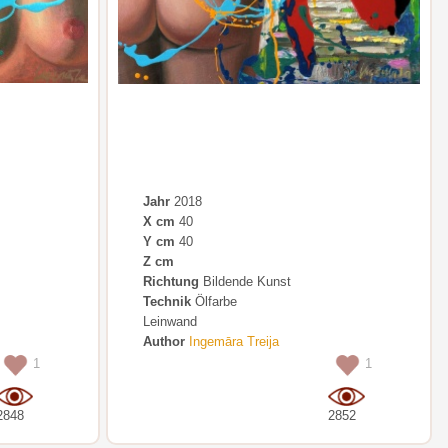
Jahr
2018
X cm
40
Y cm
40
Z cm
Richtung
Bildende Kunst
Technik
Ölfarbe
Leinwand
Author
Ingemāra Treija
1
1
2848
2852