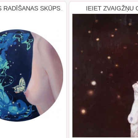
IEIET ZVAIGŽŅU 
PASAULES RADĪŠANAS SKŪPSTS