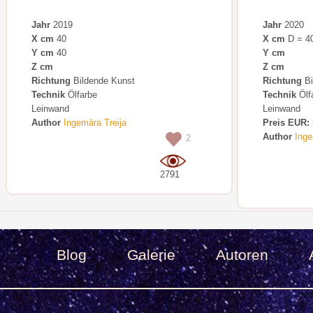
Jahr
2019
Jahr
2020
X cm
40
X cm
D = 4
Y cm
40
Y cm
Z cm
Z cm
Richtung
Bildende Kunst
Richtung
Bi
Technik
Ölfarbe
Technik
Ölf
Leinwand
Leinwand
Author
Ingemāra Treija
Preis EUR:
Author
Inge
2
2791
Blog
Galerie
Autoren