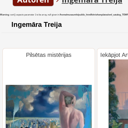
Warning
: sort() expects parameter 1 to be array, null given in
/home/museumlv/public_html/bitrix/templates/xml_catalog_TEMP/co
Ingemāra Treija
Pilsētas mistērijas