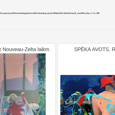
mponents/bitrix/catalog/authors/bitrix/catalog.sectionMaksl.list/.default/result_modifier.php
on line
125
SPĒKA AVOTS. R
Iekāpjot Art Nouveau-Zelta laikmetā