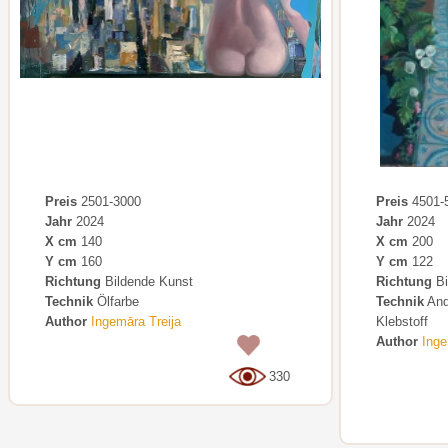
Preis
2501-3000
Preis
4501-
Jahr
2024
Jahr
2024
X cm
140
X cm
200
Y cm
160
Y cm
122
Richtung
Bildende Kunst
Richtung
Bi
Technik
Ölfarbe
Technik
And
Author
Ingemāra Treija
Klebstoff
Author
Inge
0
330