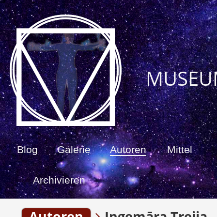
MUSEU
Blog
Galerie
Autoren
Mittel
Archivieren
Autoren
Ingemāra Treija