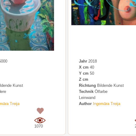
5000
Jahr
2018
X cm
40
Y cm
50
Z cm
ldende Kunst
Richtung
Bildende Kunst
ere
Technik
Ölfarbe
Leinwand
māra Treija
Author
Ingemāra Treija
0
1070