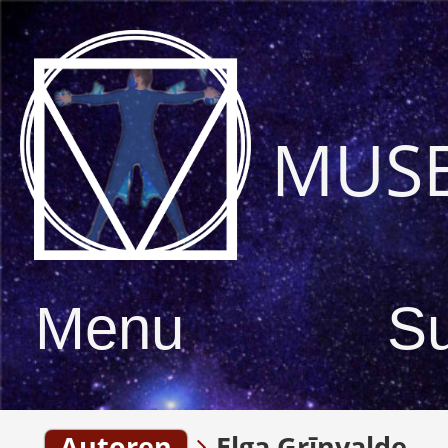
MUS
Menu
S
Autoren
Elga Grīnvalde