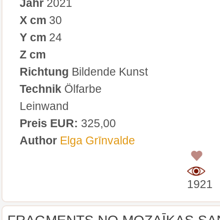
Jahr
2021
X cm
30
Y cm
24
Z cm
Richtung
Bildende Kunst
Technik
Ölfarbe
Leinwand
Preis EUR:
325,00
Author
Elga Grīnvalde
0
1921