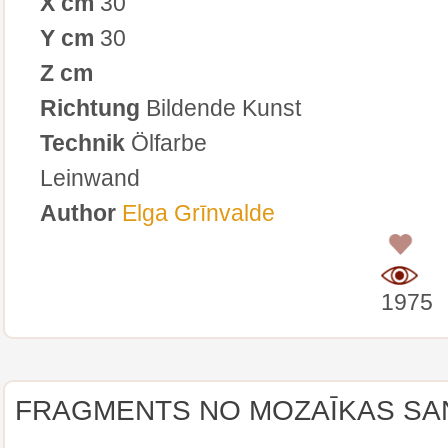
X cm
30
Y cm
30
Z cm
Richtung
Bildende Kunst
Technik
Ölfarbe
Leinwand
Author
Elga Grīnvalde
0
1975