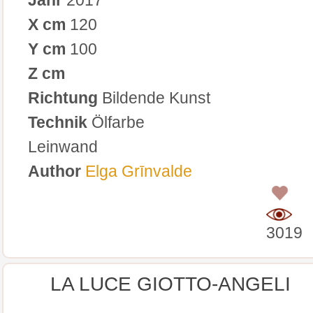
X cm
120
Y cm
100
Z cm
Richtung
Bildende Kunst
Technik
Ölfarbe
Leinwand
Author
Elga Grīnvalde
0
3019
LA LUCE GIOTTO-ANGELI