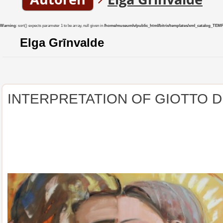
Warning
: sort() expects parameter 1 to be array, null given in
/home/museumlv/public_html/bitrix/templates/xml_catalog_TEMP/co
Elga Grīnvalde