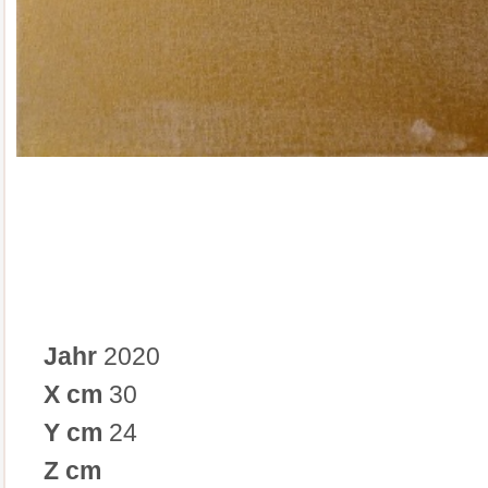
Jahr
2020
X cm
30
Y cm
24
Z cm