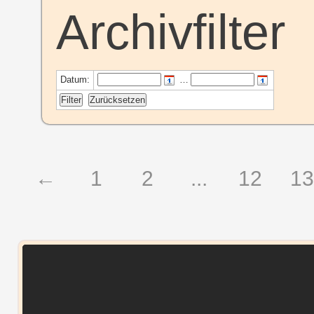
Archivfilter
Datum:
…
←
1
2
...
12
13