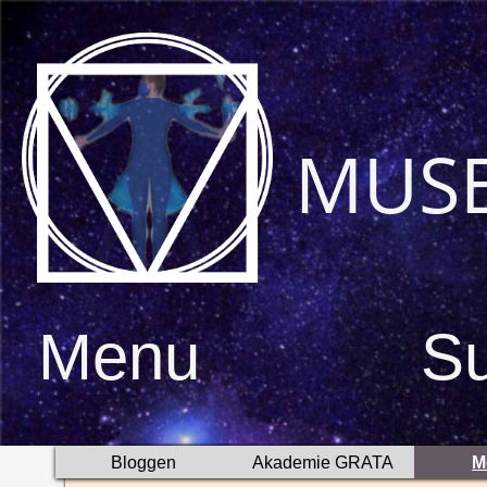
MUS
Menu
S
Bloggen
Akademie GRATA
M