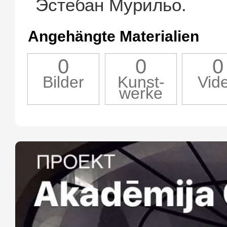
Эстебан Мурильо.
Angehängte Materialien
0
0
0
Bilder
Kunst-
Vid
werke