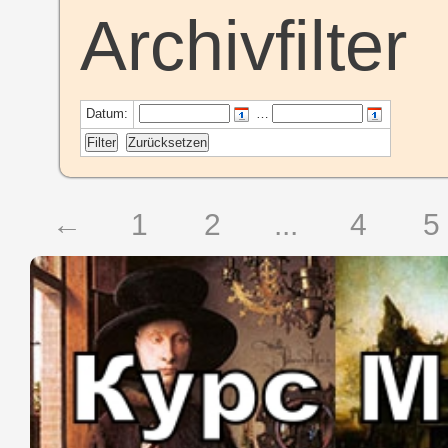
Archivfilter
Datum:
…
←
1
2
...
4
5