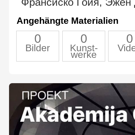
Франсиско Гойя, Эжен 
Angehängte Materialien
0
0
0
Bilder
Kunst-
Vid
werke