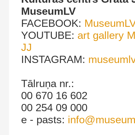
MuseumLV
FACEBOOK:
MuseumLV 
YOUTUBE:
art gallery 
JJ
INSTAGRAM:
museumlvg
Tālruņa nr.:
00 670 16 602
00 254 09 000
e - pasts:
info@museum