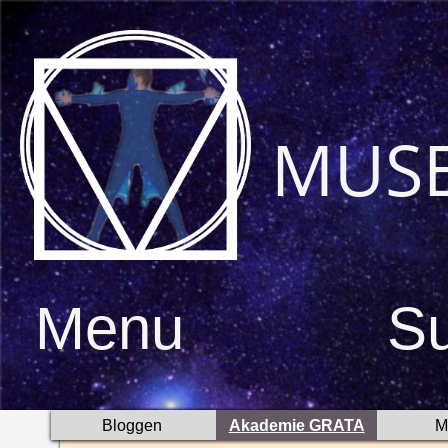
MUS
Menu
S
Bloggen
Akademie GRATA
M