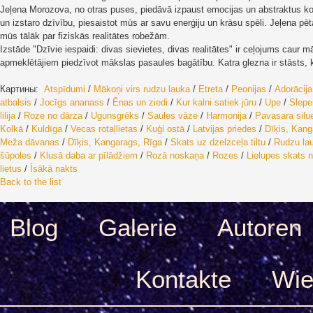
Jeļena Morozova, no otras puses, piedāvā izpaust emocijas un abstraktus konc
un izstaro dzīvību, piesaistot mūs ar savu enerģiju un krāsu spēli. Jeļena
mūs tālāk par fiziskās realitātes robežām.
Izstāde "Dzīvie iespaidi: divas sievietes, divas realitātes" ir ceļojums caur
apmeklētājiem piedzīvot mākslas pasaules bagātību. Katra glezna ir stāsts, kas
Картины:
Atspīdumi
/
Mākoņi virs rudzu lauka
/
Etreta
/
Peonijas
/
Adorācija
atbalsis
/
Jocīgs ananass
/
Ēnas un ziedi
/
Kur kalni satiek jūru
/
Upe
/
Slepe
lilija
/
Roze no dārza
/
Ugunsgrēks
/
Saules vāze
/
Harmonija
/
Pavasara silue
Kolkā
/
Kuldīga
/
Vecas rotaļlietas
/
Kuģi ostā
/
Latvijas priedes
/
Dīķis, Kang
Meža dāvanas
/
Dīķis, Kangarags, Rīga
/
Skats uz dzelzceļa tiltu
/
Rudzu la
šūpoles
/
Klusā daba ar pīlādžiem
/
Rozā noskaņa
/
Rozes
/
Lielupes skats n
lietus
/
Īsākā nakts
Back to the list
Blog
Galerie
Autoren
Kontakte
Wie