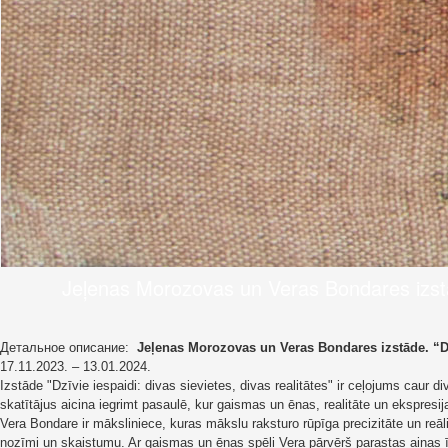
Jeļenas Morozovas un Veras Bondares izstāde.
Детальное описание:
Jeļenas Morozovas un Veras Bondares izstāde. “Dzī
17.11.2023. – 13.01.2024.
Izstāde "Dzīvie iespaidi: divas sievietes, divas realitātes" ir ceļojums caur 
skatītājus aicina iegrimt pasaulē, kur gaismas un ēnas, realitāte un ekspresi
Vera Bondare ir māksliniece, kuras mākslu raksturo rūpīga precizitāte un reāl
nozīmi un skaistumu. Ar gaismas un ēnas spēli Vera pārvērš parastas ainas 