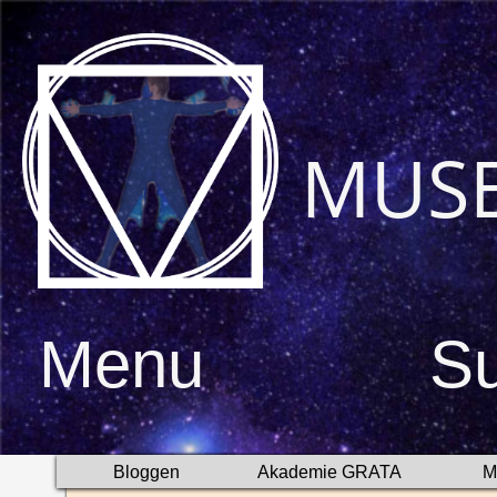
MUS
Menu
S
Bloggen
Akademie GRATA
M