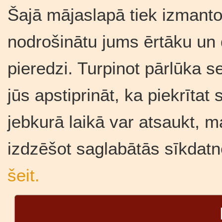
Šajā mājaslapā tiek izmantot
nodrošinātu jums ērtāku un
pieredzi. Turpinot pārlūka se
jūs apstiprināt, ka piekrīta
jebkurā laikā var atsaukt, m
izdzēšot saglabātās sīkdatn
šeit.