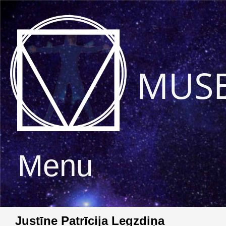
MUS
Menu
Justīne Patrīcija Legzdiņa