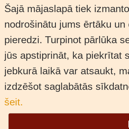
Šajā mājaslapā tiek izmantot
nodrošinātu jums ērtāku un
pieredzi. Turpinot pārlūka se
jūs apstiprināt, ka piekrīta
jebkurā laikā var atsaukt, m
izdzēšot saglabātās sīkdatn
šeit.