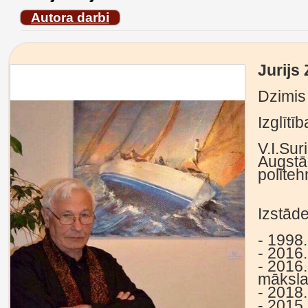
Autora darbi
Jurijs
Dzimis 
Izglītīb
V.I.Su
Augstāk
politeh
Izstāde
- 1998.
- 2016.
- 2016
māksla
- 2018.
- 2015