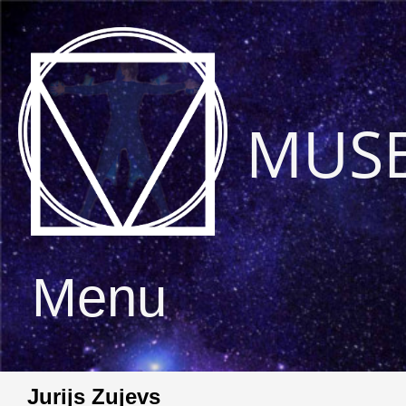
MUS
Menu
Jurijs Zujevs