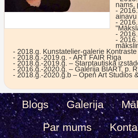
nams, 
- 2016
ainavu 
- 2016
"Māksl
- 2016
- 2016
mākslin
- 2018.g. Kunstatelier-galerie Kontraste
- 2018.g.-2019.g. - ART FAIR Riga
- 2018.g.-2019.g. – Starptautiskā izstād
- 2016.g.-2020.g. – Galerija BIART, p. 
- 2018.g.-2020.g.b – Open Art Studios &
Blogs
Galerija
Māk
Par mums
Konta