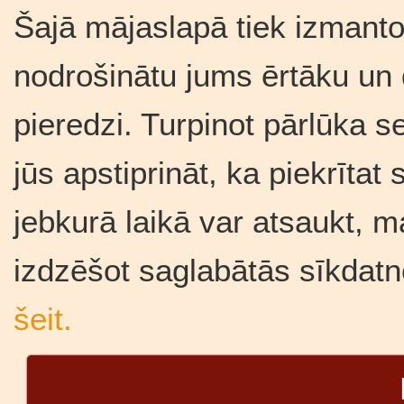
Šajā mājaslapā tiek izmantot
nodrošinātu jums ērtāku un
pieredzi. Turpinot pārlūka se
jūs apstiprināt, ka piekrīta
jebkurā laikā var atsaukt, m
izdzēšot saglabātās sīkdatn
šeit.