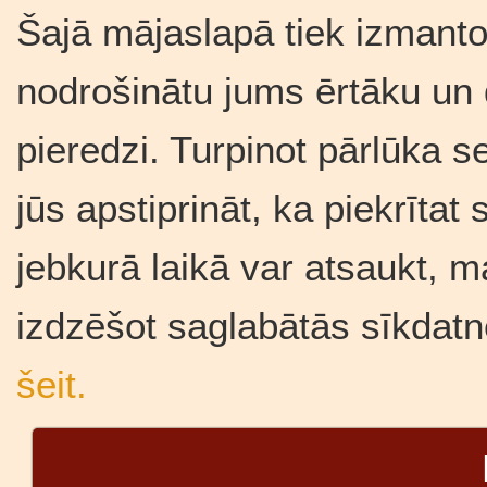
Šajā mājaslapā tiek izmantot
nodrošinātu jums ērtāku un
pieredzi. Turpinot pārlūka se
jūs apstiprināt, ka piekrīta
jebkurā laikā var atsaukt, m
izdzēšot saglabātās sīkdatn
šeit.