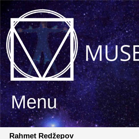
MUS
Menu
Rahmet Redžepov