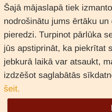
Šajā mājaslapā tiek izmantot
nodrošinātu jums ērtāku un
pieredzi. Turpinot pārlūka se
jūs apstiprināt, ka piekrīta
jebkurā laikā var atsaukt, m
izdzēšot saglabātās sīkdatn
šeit.