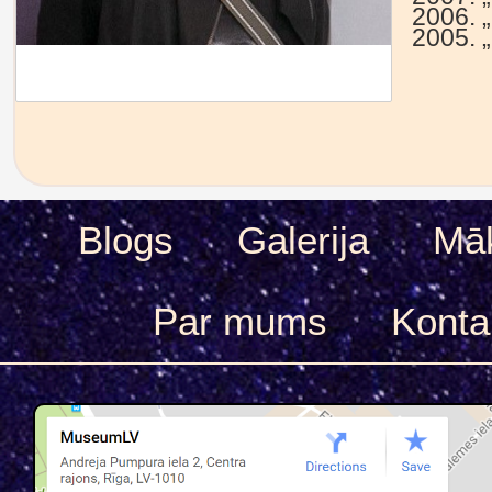
2006. „
2005. „
Blogs
Galerija
Māk
Par mums
Konta