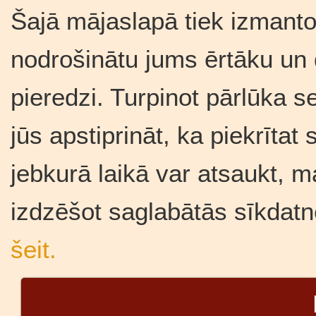
Šajā mājaslapā tiek izmantot
nodrošinātu jums ērtāku un
pieredzi. Turpinot pārlūka se
jūs apstiprināt, ka piekrīta
jebkurā laikā var atsaukt, m
izdzēšot saglabātās sīkdatn
šeit.