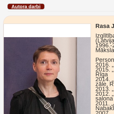
Autora darbi
Rasa 
Izglītī
(Latvi
1996.-
Māksla
Person
2016. 
2015. 
Rīga
2014. 
zāle, R
2013. „
2012. 
salona
2011. „
Nabakl
2007. 