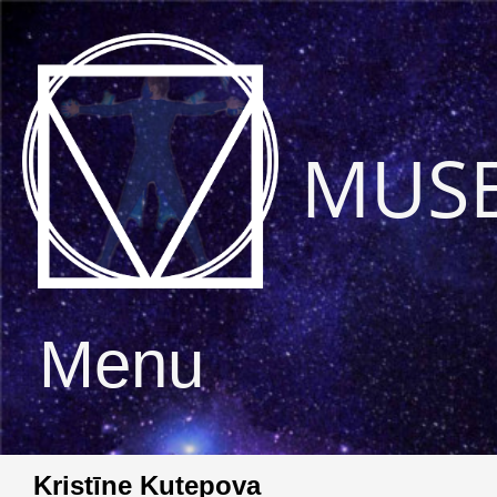
MUS
Menu
Kristīne Kutepova