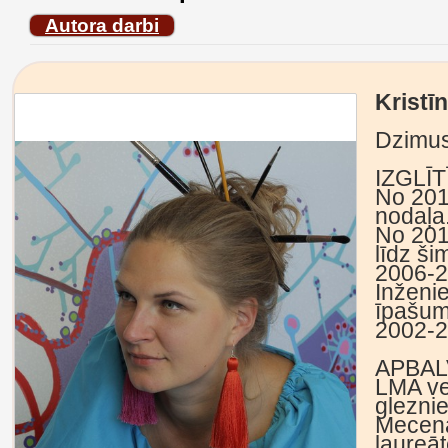
Autora darbi
Kristī
Dzimusi
IZGLĪT
No 201
nodaļa
No 201
līdz ši
2006-2
Inženi
īpašum
2002-2
APBAL
LMA ve
glezni
Mecenā
laureāt