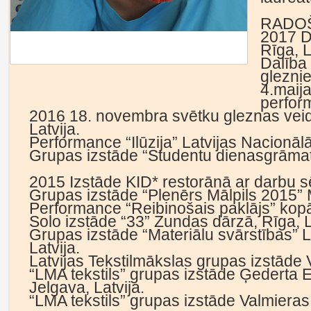
RADOŠ
2017 D
Rīga, L
Dalība
gleznie
4.maij
perfor
2016 18. novembra svētku gleznas veid
Latvija.
Performance “Ilūzija” Latvijas Nacionā
Grupas izstāde “Studentu dienasgrāmata
2015 Izstāde KID* restorānā ar darbu sēri
Grupas izstāde “Plenērs Mālpils 2015” Mā
Performance “Reibinošais paklājs” kopā 
Solo izstāde “33” Zundas dārzā, Rīga, L
Grupas izstāde “Materiālu svārstības” L
Latvija.
Latvijas Tekstilmākslas grupas izstāde 
“LMA tekstils” grupas izstāde Ģederta 
Jelgava, Latvija.
“LMA tekstils” grupas izstāde Valmieras