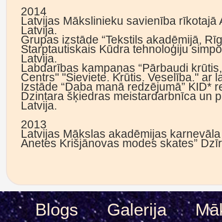
2014
Latvijas Mākslinieku savienība rīkotajā
Latvija.
Grupas izstāde “Tekstils akadēmijā, Rīga
Starptautiskais Kūdra tehnoloģiju simpo
Latvija.
Labdarības kampaņas “Pārbaudi krūtis, la
Centrs" "Sieviete. Krūtis. Veselība." ar l
Izstāde “Daba manā redzējumā” KID* re
Dzintara šķiedras meistardarbnīca un p
Latvija.
2013
Latvijas Mākslas akadēmijas karnevāla
Anetes Krišjānovas modes skates” Dzīr
Blogs
Galerija
Māk