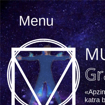
Menu
M
51528
2559127
Gr
«Apzin
katra b