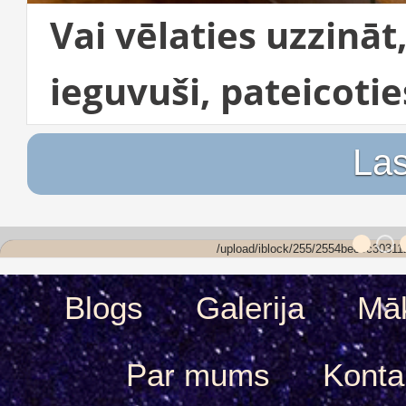
Vai vēlaties uzzināt
ieguvuši, pateicotie
Las
/upload/iblock/255/2554be88c30311
Blogs
Galerija
Māk
Par mums
Konta