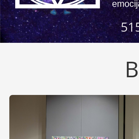
emocij
B