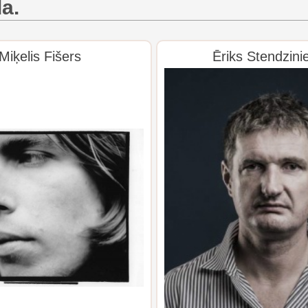
da.
Miķelis Fišers
Ēriks Stendzini