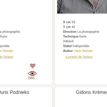
X cm
59
Y cm
44
a photographie
Direction
La photographie
Autre
Technique
Autre
Adhésif
ponible
Statut
Indisponible
is Deinats
Auteur
Jānis Deinats
e l'auteur
à propos de l'auteur
0
1955
Juris Podnieks
Gidons Krēme