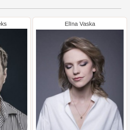
eks
Elīna Vaska