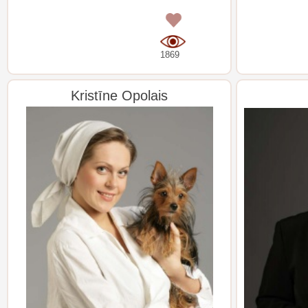
0
1869
Kristīne Opolais