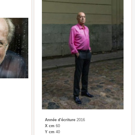
Année d'écriture
2016
X cm
60
Y cm
40