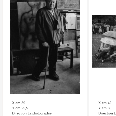
X cm
39
X cm
42
Y cm
25,5
Y cm
60
Direction
La photographie
Direction
L