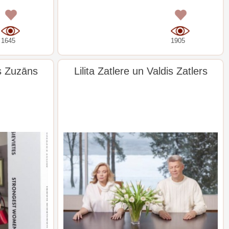
0
0
1645
1905
s Zuzāns
Lilita Zatlere un Valdis Zatlers