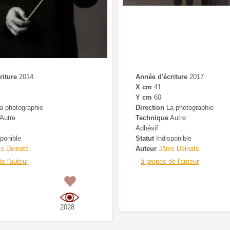
riture
2014
Année d'écriture
2017
X cm
41
Y cm
60
a photographie
Direction
La photographie
Autre
Technique
Autre
Adhésif
ponible
Statut
Indisponible
is Deinats
Auteur
Jānis Deinats
e l'auteur
à propos de l'auteur
0
2028