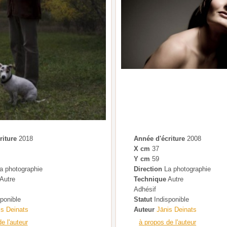
riture
2018
Année d'écriture
2008
X cm
37
Y cm
59
a photographie
Direction
La photographie
Autre
Technique
Autre
Adhésif
ponible
Statut
Indisponible
is Deinats
Auteur
Jānis Deinats
e l'auteur
à propos de l'auteur