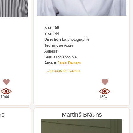
X cm
59
Y cm
44
Direction
La photographie
Technique
Autre
Adhésif
Statut
Indisponible
Auteur
Jānis Deinats
à propos de l'auteur
0
0
1944
1894
rs
Mārtiņš Brauns