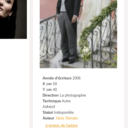
Année d'écriture
2006
X cm
59
Y cm
40
Direction
La photographie
Technique
Autre
Adhésif
Statut
Indisponible
Auteur
Jānis Deinats
à propos de l'auteur