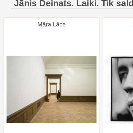
Jānis Deinats. Laiki. Tik sal
Māra Lāce