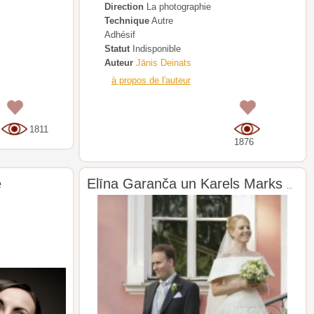
Direction
La photographie
Technique
Autre
Adhésif
Statut
Indisponible
Auteur
Jānis Deinats
à propos de l'auteur
0
0
1811
1876
e
Elīna Garanča un Karels Marks Šisons