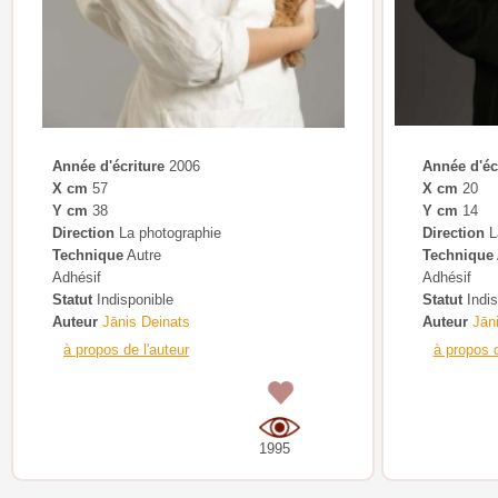
Année d'écriture
2006
Année d'éc
X cm
57
X cm
20
Y cm
38
Y cm
14
Direction
La photographie
Direction
L
Technique
Autre
Technique
Adhésif
Adhésif
Statut
Indisponible
Statut
Indis
Auteur
Jānis Deinats
Auteur
Jān
à propos de l'auteur
à propos d
0
1995