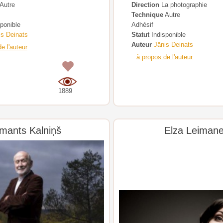
Autre
Direction
La photographie
Technique
Autre
ponible
Adhésif
is Deinats
Statut
Indisponible
Auteur
Jānis Deinats
e l'auteur
à propos de l'auteur
0
1889
Imants Kalniņš
Elza Leiman