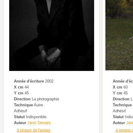
Année d'écriture
2002
Année d'éc
X cm
44
X cm
60
Y cm
45
Y cm
45
Direction
La photographie
Direction
L
Technique
Autre
Technique
Adhésif
Adhésif
Statut
Indisponible
Statut
Indis
Auteur
Jānis Deinats
Auteur
Jān
à propos de l'auteur
à propos d