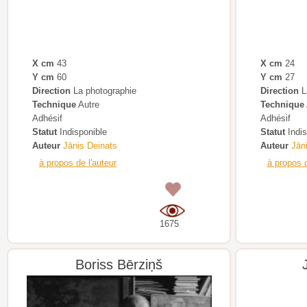
X cm
43
X cm
24
Y cm
60
Y cm
27
Direction
La photographie
Direction
L
Technique
Autre
Technique
Adhésif
Adhésif
Statut
Indisponible
Statut
Indis
Auteur
Jānis Deinats
Auteur
Jān
à propos de l'auteur
à propos d
0
1675
Boriss Bērziņš