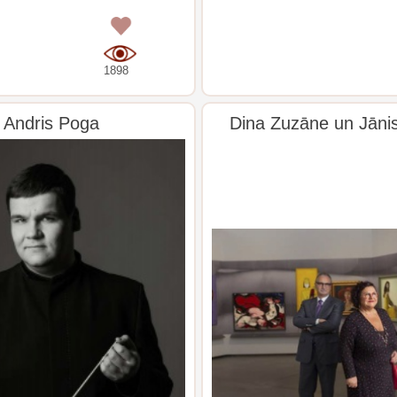
0
1898
Andris Poga
Dina Zuzāne un Jāni