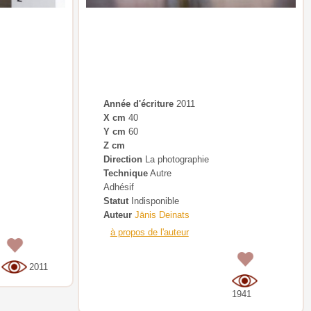
Année d'écriture
2011
X cm
40
Y cm
60
Z cm
Direction
La photographie
Technique
Autre
Adhésif
Statut
Indisponible
Auteur
Jānis Deinats
à propos de l'auteur
0
0
2011
1941